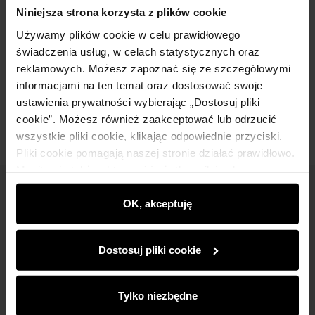
Szczegóły
Niniejsza strona korzysta z plików cookie
Używamy plików cookie w celu prawidłowego
Skład i wymiary
świadczenia usług, w celach statystycznych oraz
reklamowych. Możesz zapoznać się ze szczegółowymi
informacjami na ten temat oraz dostosować swoje
Opinie
ustawienia prywatności wybierając „Dostosuj pliki
cookie”. Możesz również zaakceptować lub odrzucić
wszystkie pliki cookie, klikając odpowiednie przyciski.
Pliki cookie pomagają naszej stronie działać prawidłowo.
Monitorują także aktywność użytkowników, by
wyświetlać im dopasowane do ich preferencji treści,
Newsletter
rekomendacje oraz komunikaty reklamowe informujące o
OK, akceptuję
najnowszych promocjach w e-sklepie. Informacje o tym,
Bądź na bieżąco z nowościami i promocjami!
jak korzystasz z naszej witryny, udostępniamy
Dostosuj pliki cookie
partnerom społecznościowym, reklamowym i
analitycznym. Partnerzy mogą połączyć te informacje z
innymi danymi otrzymanymi od Ciebie lub uzyskanymi
Tylko niezbędne
podczas korzystania z ich usług.
Zapisz się