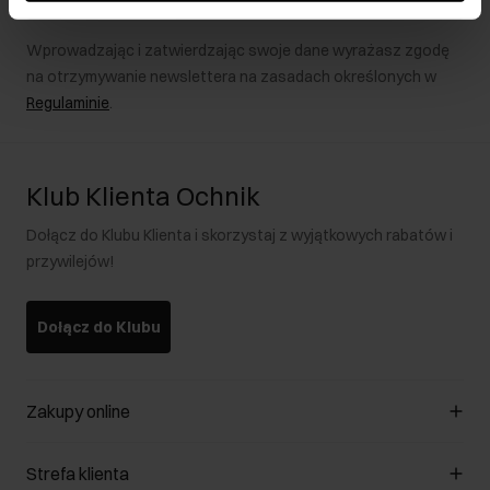
Wprowadzając i zatwierdzając swoje dane wyrażasz zgodę
na otrzymywanie newslettera na zasadach określonych w
Regulaminie
.
Klub Klienta Ochnik
Dołącz do Klubu Klienta i skorzystaj z wyjątkowych rabatów i
przywilejów!
Dołącz do Klubu
Zakupy online
Zarządzaj cookies
Strefa klienta