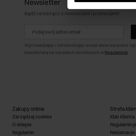
Newsletter
Bądź na bieżąco z nowościami i promocjami!
Wprowadzając i zatwierdzając swoje dane wyrażasz zg
newslettera na zasadach określonych w
Regulaminie
.
Zakupy online
Strefa klie
Zarządzaj cookies
Klub Klienta
O sklepie
Regulamin p
Regulamin
Reklamacje