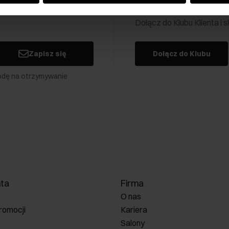
Klub Klienta Och
Dołącz do Klubu Klienta i
Zapisz się
Dołącz do Klubu
odę na otrzymywanie
nta
Firma
O nas
romocji
Kariera
Salony