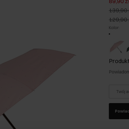
89,90 z
139,90 
129,90 
Kolor
:
Produkt
Powiadom 
Twój a
Powia