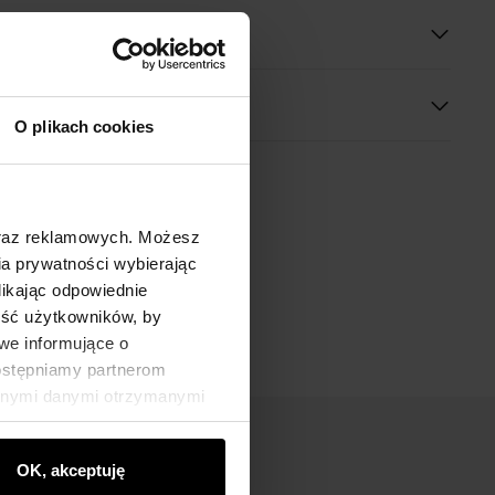
oduktu
O plikach cookies
oraz reklamowych. Możesz
a prywatności wybierając
likając odpowiednie
ność użytkowników, by
we informujące o
dostępniamy partnerom
innymi danymi otrzymanymi
OK, akceptuję