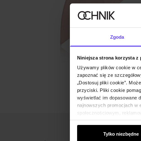
Zgoda
Niniejsza strona korzysta z
Używamy plików cookie w ce
zapoznać się ze szczegółowy
„Dostosuj pliki cookie”. Moż
przyciski. Pliki cookie poma
wyświetlać im dopasowane do
najnowszych promocjach w e-
społecznościowym, reklamow
od Ciebie lub uzyskanymi po
Tylko niezbędne