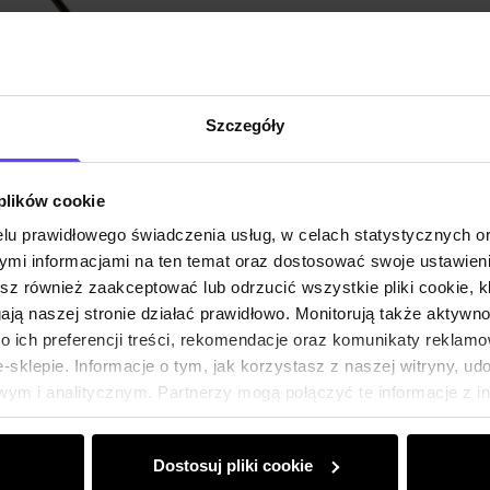
Opis pr
Opinie
Szczegóły
 plików cookie
lu prawidłowego świadczenia usług, w celach statystycznych 
mi informacjami na ten temat oraz dostosować swoje ustawieni
esz również zaakceptować lub odrzucić wszystkie pliki cookie, k
gają naszej stronie działać prawidłowo. Monitorują także aktyw
 ich preferencji treści, rekomendacje oraz komunikaty reklamo
sklepie. Informacje o tym, jak korzystasz z naszej witryny, u
ym i analitycznym. Partnerzy mogą połączyć te informacje z 
dczas korzystania z ich usług.
Dostosuj pliki cookie