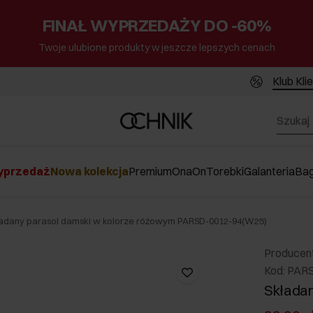
FINAŁ WYPRZEDAŻY DO -60%
Twoje ulubione produkty w jeszcze lepszych cenach
Klub Kli
przedaż
Nowa kolekcja
Premium
Ona
On
Torebki
Galanteria
Ba
ładany parasol damski w kolorze różowym PARSD-0012-94(W25)
Producen
Kod: PAR
Składan