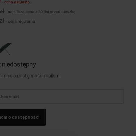
ł
-
cena aktualna
zł
-
najniższa cena z 30 dni przed obniżką
zł
-
cena regularna
 niedostępny
mnie o dostępności mailem.
dres email
dom o dostępności