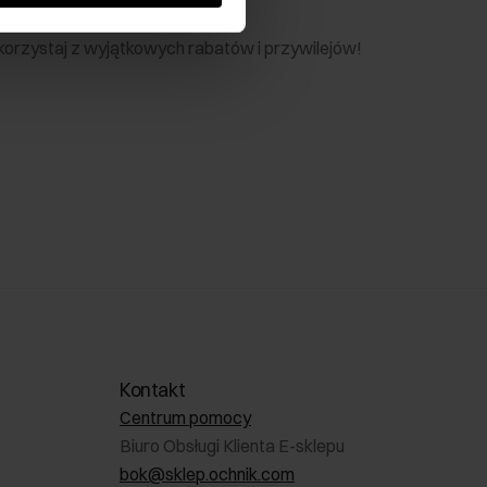
nik
 skorzystaj z wyjątkowych rabatów i przywilejów!
Kontakt
Centrum pomocy
Biuro Obsługi Klienta E-sklepu
bok@sklep.ochnik.com