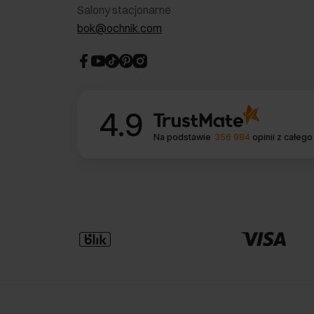
Salony stacjonarne
bok@ochnik.com
4.9
Na podstawie
356 984
opinii
z całego