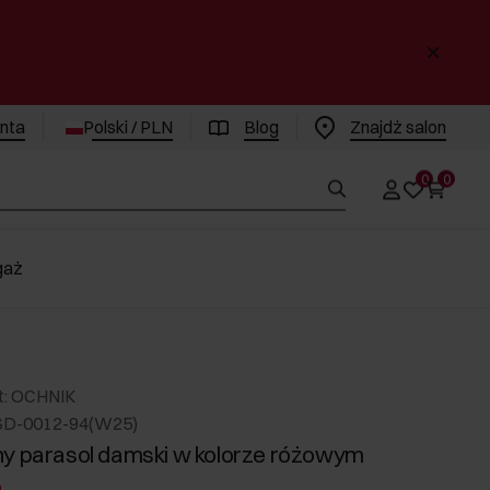
enta
Polski / PLN
Blog
Znajdż salon
0
0
gaż
t: OCHNIK
SD-0012-94(W25)
y parasol damski w kolorze różowym