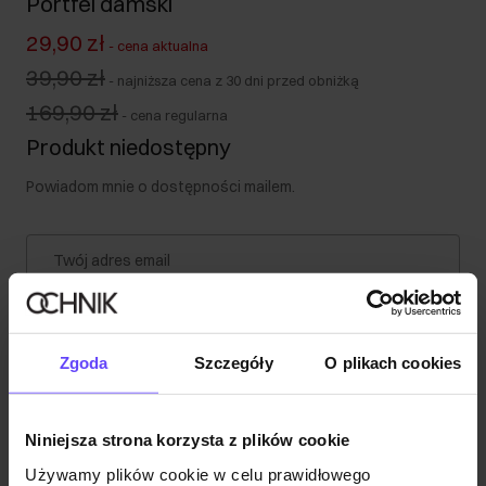
Portfel damski
29,90 zł
-
cena aktualna
39,90 zł
-
najniższa cena z 30 dni przed obniżką
169,90 zł
-
cena regularna
Produkt niedostępny
Powiadom mnie o dostępności mailem.
Twój adres email
Powiadom o dostępności
Zgoda
Szczegóły
O plikach cookies
Opis produktu
Niniejsza strona korzysta z plików cookie
Używamy plików cookie w celu prawidłowego