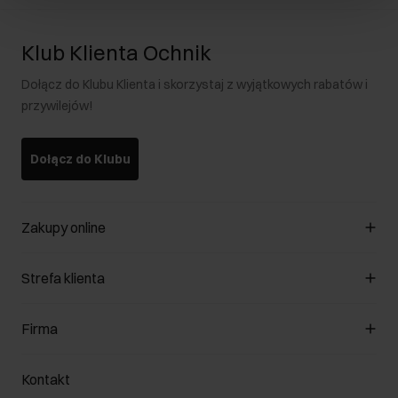
Klub Klienta Ochnik
Dołącz do Klubu Klienta i skorzystaj z wyjątkowych rabatów i
przywilejów!
Dołącz do Klubu
Zakupy online
Zarządzaj cookies
Strefa klienta
O sklepie
Regulamin
Klub Klienta
Firma
Formy płatności
Regulamin promocji
Koszty dostawy
Reklamacje
O nas
Jak dokonać zwrotu?
Kontakt
Zwróć produkty
Kariera