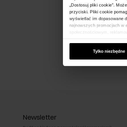
„Dostosuj pliki cookie”. Moż
przyciski. Pliki cookie poma
wyświetlać im dopasowane do
najnowszych promocjach w e-
społecznościowym, reklamow
od Ciebie lub uzyskanymi po
Tylko niezbędne
Newsletter