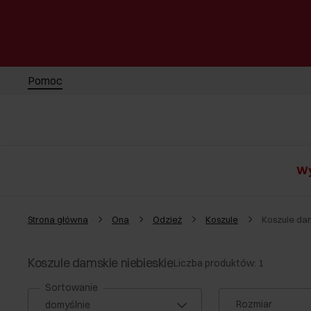
Pomoc
Wy
Strona główna
Ona
Odzież
Koszule
Koszule dam
Koszule damskie niebieskie
Liczba produktów: 1
Sortowanie
Rozmiar