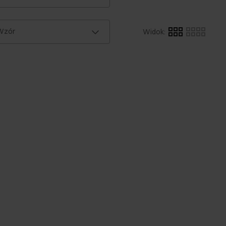
Wzór
Widok
: