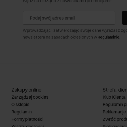
Bądź na bieżąco z nowościami i promocjami!
Wprowadzając i zatwierdzając swoje dane wyrażasz zg
newslettera na zasadach określonych w
Regulaminie
.
Zakupy online
Strefa klie
Zarządzaj cookies
Klub Klienta
O sklepie
Regulamin p
Regulamin
Reklamacje
Formy płatności
Zwróć prod
Koszty dostawy
Pielęgnacja