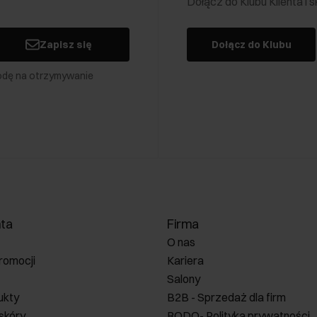
Dołącz do Klubu Klienta i
Zapisz się
Dołącz do Klubu
odę na otrzymywanie
nta
Firma
O nas
romocji
Kariera
Salony
ukty
B2B - Sprzedaż dla firm
 skóry
RODO- Polityka prywatności