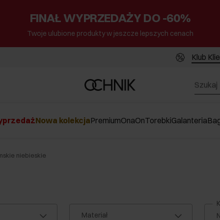
FINAŁ WYPRZEDAŻY DO -60%
Twoje ulubione produkty w jeszcze lepszych cenach
Klub Kli
przedaż
Nowa kolekcja
Premium
Ona
On
Torebki
Galanteria
Ba
skie niebieskie
K
Materiał