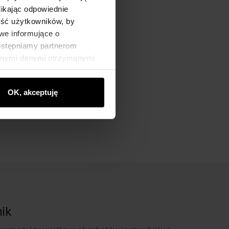
likając odpowiednie
ność użytkowników, by
we informujące o
dostępniamy partnerom
innymi danymi otrzymanymi
OK, akceptuję
nik