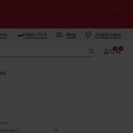
enta
Polski / PLN
Blog
Znajdż salon
0
0
gaż
olor