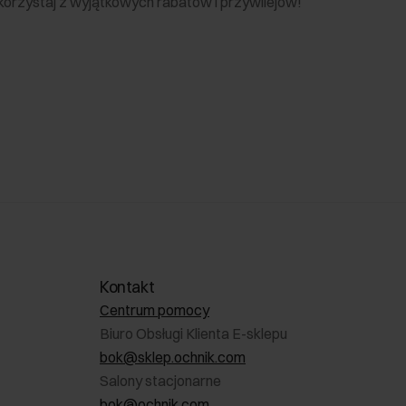
 skorzystaj z wyjątkowych rabatów i przywilejów!
Kontakt
Centrum pomocy
Biuro Obsługi Klienta E-sklepu
bok@sklep.ochnik.com
Salony stacjonarne
bok@ochnik.com