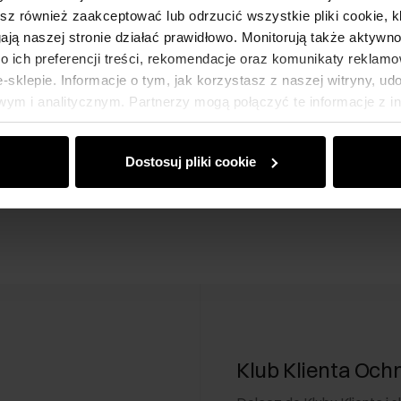
esz również zaakceptować lub odrzucić wszystkie pliki cookie, k
gają naszej stronie działać prawidłowo. Monitorują także aktyw
 ich preferencji treści, rekomendacje oraz komunikaty reklamo
sklepie. Informacje o tym, jak korzystasz z naszej witryny, u
ym i analitycznym. Partnerzy mogą połączyć te informacje z 
dczas korzystania z ich usług.
Dostosuj pliki cookie
Klub Klienta Och