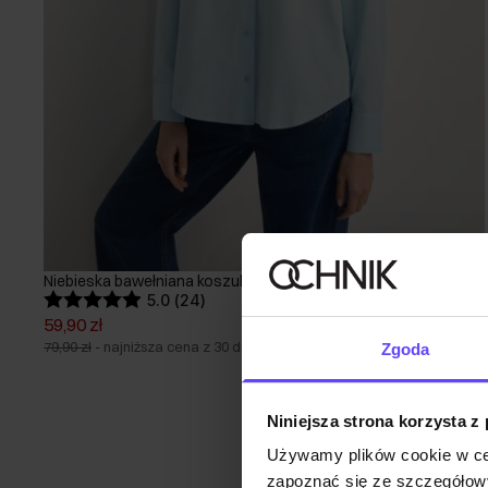
Niebieska bawełniana koszula damska
5.0 (24)
59,90 zł
79,90 zł
-
najniższa cena z 30 dni przed obniżką
Zgoda
Niniejsza strona korzysta z
Używamy plików cookie w ce
zapoznać się ze szczegółowy