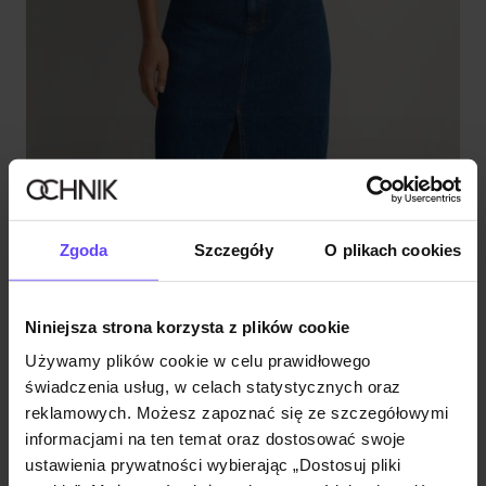
TYLKO ONLINE
Brązowa bluzka damska ze ściągaczem
Zgoda
Szczegóły
O plikach cookies
4.9 (448)
49,90 zł
89,90 zł
-
najniższa cena z 30 dni przed obniżką
Niniejsza strona korzysta z plików cookie
Używamy plików cookie w celu prawidłowego
świadczenia usług, w celach statystycznych oraz
reklamowych. Możesz zapoznać się ze szczegółowymi
informacjami na ten temat oraz dostosować swoje
ustawienia prywatności wybierając „Dostosuj pliki