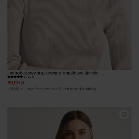
Jasnobeżowy prążkowany longsleeve damski
4.9 (375)
69,90 zł
109,90 zł
-
najniższa cena z 30 dni przed obniżką