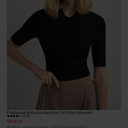
Prążkowana bluzka damska z krótkim rękawem
4.4 (10)
59,90 zł
79,90 zł
-
najniższa cena z 30 dni przed obniżką