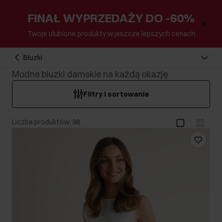
FINAŁ WYPRZEDAŻY DO -60%
Twoje ulubione produkty w jeszcze lepszych cenach
Bluzki
Modne bluzki damskie na każdą okazję
Filtry i sortowanie
Liczba produktów: 98