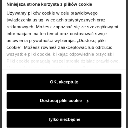
Niniejsza strona korzysta z plików cookie
Używamy plików cookie w celu prawidłowego
świadczenia usług, w celach statystycznych oraz
reklamowych. Możesz zapoznać się ze szczegółowymi
informacjami na ten temat oraz dostosować swoje
ustawienia prywatności wybierając „Dostosuj pliki
cookie”. Możesz również zaakceptować lub odrzucić
wszystkie pliki cookie, klikając odpowiednie przyciski.
Pliki cookie pomagają naszej stronie działać prawidłowo.
Monitorują także aktywność użytkowników, by
wyświetlać im dopasowane do ich preferencji treści,
rekomendacje oraz komunikaty reklamowe informujące o
OK, akceptuję
najnowszych promocjach w e-sklepie. Informacje o tym,
jak korzystasz z naszej witryny, udostępniamy
Dostosuj pliki cookie
partnerom społecznościowym, reklamowym i
analitycznym. Partnerzy mogą połączyć te informacje z
innymi danymi otrzymanymi od Ciebie lub uzyskanymi
Tylko niezbędne
podczas korzystania z ich usług.