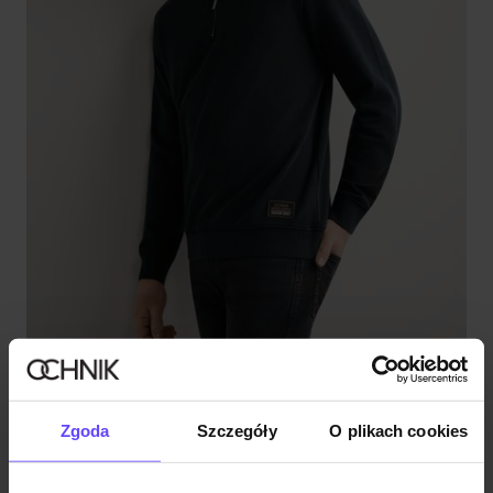
Zgoda
Szczegóły
O plikach cookies
Czarna bawełniana bluza męska
5.0 (4)
59,90 zł
79,90 zł
-
najniższa cena z 30 dni przed obniżką