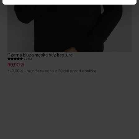
Czarna bluza męska bez kaptura
4.9 (73)
99,90 zł
119,90 zł
-
najniższa cena z 30 dni przed obniżką