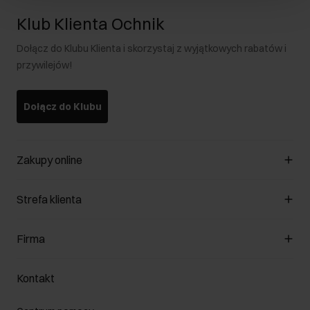
Klub Klienta Ochnik
Dołącz do Klubu Klienta i skorzystaj z wyjątkowych rabatów i
przywilejów!
Dołącz do Klubu
Zakupy online
Zarządzaj cookies
Strefa klienta
O sklepie
Regulamin
Klub Klienta
Firma
Formy płatności
Regulamin promocji
Koszty dostawy
Reklamacje
O nas
Jak dokonać zwrotu?
Kontakt
Zwróć produkty
Kariera
Pielęgnacja skóry
Salony