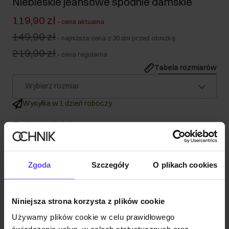
Niebieskie jeansowe spodnie damskie
119,90 zł
-
cena aktualna
149,90 zł
-
najniższa cena z 30 dni przed obniżką
219,90 zł
-
cena regularna
Tabela rozmiarów
Wybierz rozmiar
Wysyłka w 1 dzień roboczy
Opis produktu
Szczegóły
Zgoda
Szczegóły
O plikach cookies
Skład
Niniejsza strona korzysta z plików cookie
Używamy plików cookie w celu prawidłowego
Opinie