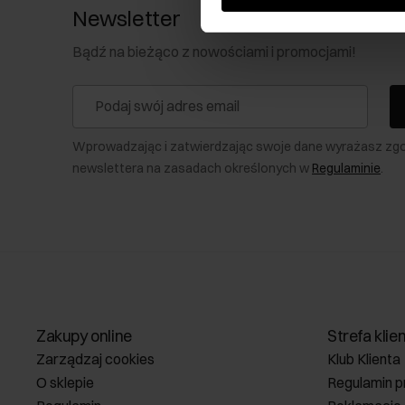
Newsletter
Bądź na bieżąco z nowościami i promocjami!
Wprowadzając i zatwierdzając swoje dane wyrażasz zg
newslettera na zasadach określonych w
Regulaminie
.
Zakupy online
Strefa klie
Zarządzaj cookies
Klub Klienta
O sklepie
Regulamin p