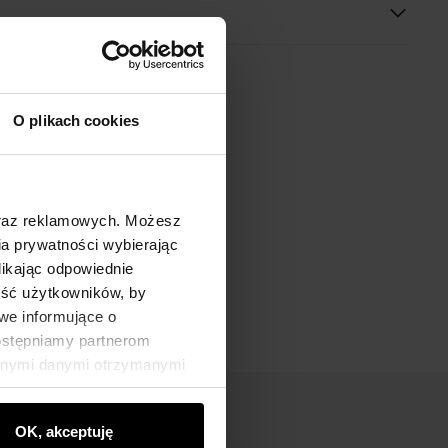
O plikach cookies
oraz reklamowych. Możesz
a prywatności wybierając
likając odpowiednie
ność użytkowników, by
we informujące o
dostępniamy partnerom
innymi danymi otrzymanymi
OK, akceptuję