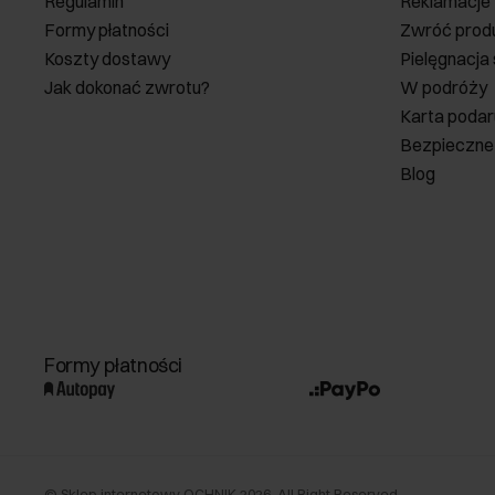
Regulamin
Reklamacje
Formy płatności
Zwróć prod
Koszty dostawy
Pielęgnacja
Jak dokonać zwrotu?
W podróży
Karta poda
Bezpieczne
Blog
Formy płatności
©
Sklep internetowy OCHNIK
2026
. All Right Reserved.