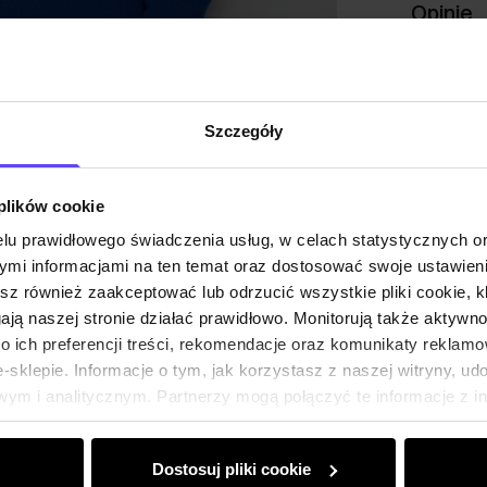
Opinie
Szczegóły
 plików cookie
lu prawidłowego świadczenia usług, w celach statystycznych 
mi informacjami na ten temat oraz dostosować swoje ustawieni
esz również zaakceptować lub odrzucić wszystkie pliki cookie, k
gają naszej stronie działać prawidłowo. Monitorują także aktyw
 ich preferencji treści, rekomendacje oraz komunikaty reklamo
sklepie. Informacje o tym, jak korzystasz z naszej witryny, u
ym i analitycznym. Partnerzy mogą połączyć te informacje z 
dczas korzystania z ich usług.
Dostosuj pliki cookie