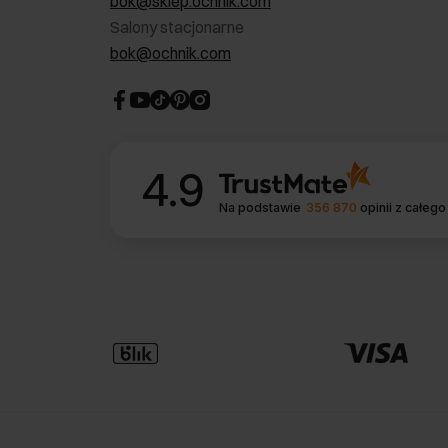
bok@sklep.ochnik.com
Salony stacjonarne
bok@ochnik.com
4.9
Na podstawie
356 870
opinii
z całego