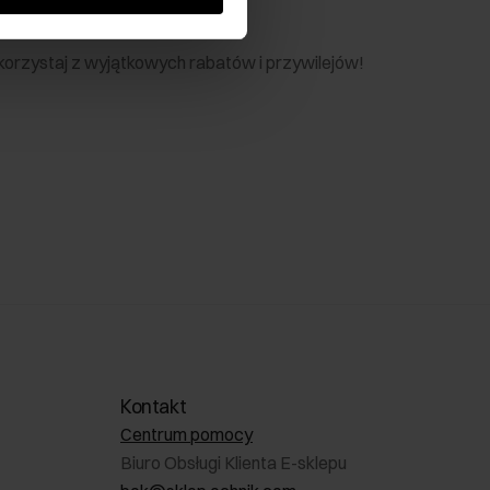
nik
 skorzystaj z wyjątkowych rabatów i przywilejów!
Kontakt
Centrum pomocy
Biuro Obsługi Klienta E-sklepu