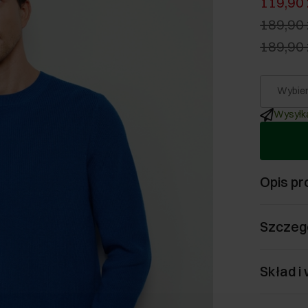
119,90 
189,90 
189,90 
Wybier
Wysyłka
Opis pr
Szczeg
Skład i