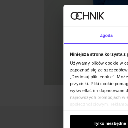
Zgoda
Niniejsza strona korzysta z
Używamy plików cookie w ce
zapoznać się ze szczegółowy
„Dostosuj pliki cookie”. Moż
przyciski. Pliki cookie poma
wyświetlać im dopasowane do
najnowszych promocjach w e-
społecznościowym, reklamow
od Ciebie lub uzyskanymi po
Tylko niezbędne