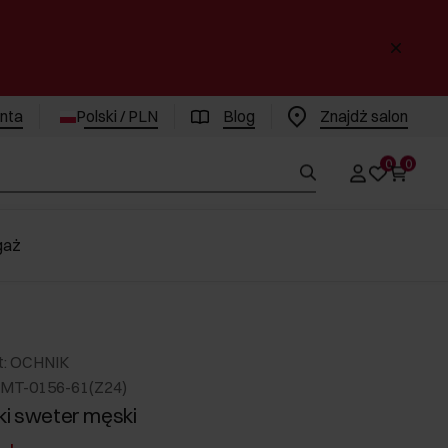
enta
Polski / PLN
Blog
Znajdż salon
0
0
gaż
t: OCHNIK
MT-0156-61(Z24)
ki sweter męski