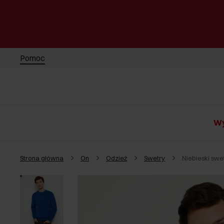
Pomoc
Wy
Strona główna
On
Odzież
Swetry
Niebieski sw