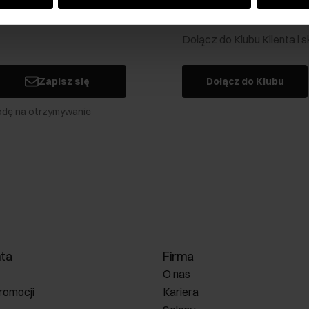
Klub Klienta Och
Dołącz do Klubu Klienta i
Zapisz się
Dołącz do Klubu
odę na otrzymywanie
nta
Firma
O nas
romocji
Kariera