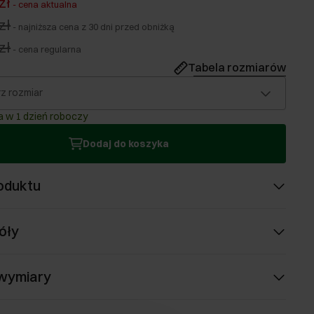
zł
-
cena aktualna
zł
-
najniższa cena z 30 dni przed obniżką
zł
-
cena regularna
Tabela rozmiarów
z rozmiar
 w 1 dzień roboczy
Dodaj do koszyka
oduktu
óły
 wymiary