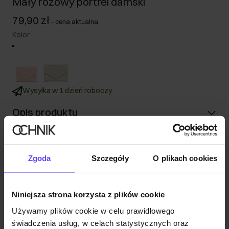
Mały różowy portfel damski
79,90 zł
-
cena aktualna
Kolor
:
Wysyłka w 1 dzień roboczy
Opis produktu
Szczegóły
Zgoda
Szczegóły
O plikach cookies
Skład i wymiary
Niniejsza strona korzysta z plików cookie
Opinie
Używamy plików cookie w celu prawidłowego
świadczenia usług, w celach statystycznych oraz