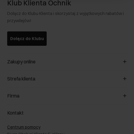
Klub Klienta Ochnik
Dołącz do Klubu Klienta i skorzystaj z wyjątkowych rabatów i
przywilejów!
Dołącz do Klubu
Zakupy online
Zarządzaj cookies
Strefa klienta
O sklepie
Regulamin
Klub Klienta
Firma
Formy płatności
Regulamin promocji
Koszty dostawy
Reklamacje
O nas
Jak dokonać zwrotu?
Kontakt
Zwróć produkty
Kariera
Pielęgnacja skóry
Salony
Centrum pomocy
W podróży
B2B - Sprzedaż dla firm