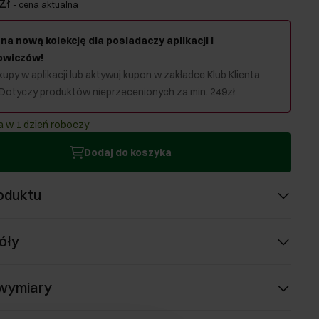
zł
-
cena aktualna
na nową kolekcję dla posiadaczy aplikacji i
owiczów!
upy w aplikacji lub aktywuj kupon w zakładce Klub Klienta
 Dotyczy produktów nieprzecenionych za min. 249zł.
 w 1 dzień roboczy
Dodaj do koszyka
oduktu
óły
 wymiary