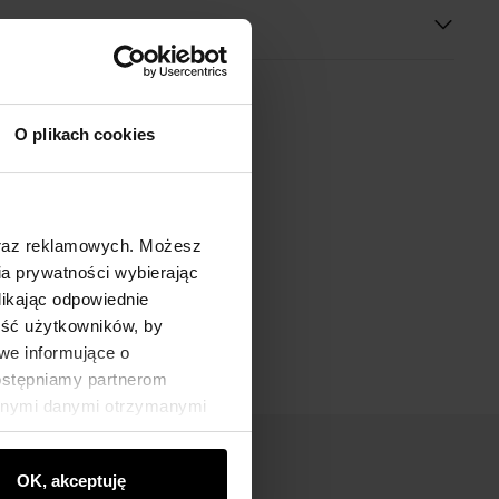
O plikach cookies
oraz reklamowych. Możesz
a prywatności wybierając
likając odpowiednie
ność użytkowników, by
we informujące o
dostępniamy partnerom
innymi danymi otrzymanymi
OK, akceptuję