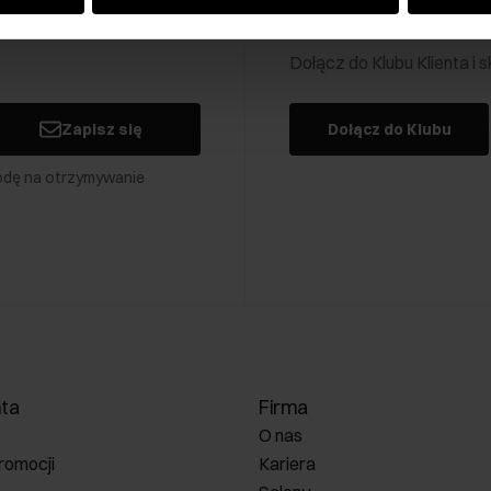
Klub Klienta Och
Dołącz do Klubu Klienta i
Zapisz się
Dołącz do Klubu
odę na otrzymywanie
nta
Firma
O nas
romocji
Kariera