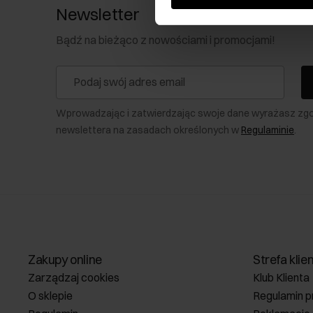
Newsletter
Bądź na bieżąco z nowościami i promocjami!
Wprowadzając i zatwierdzając swoje dane wyrażasz zg
newslettera na zasadach określonych w
Regulaminie
.
Zakupy online
Strefa klie
Zarządzaj cookies
Klub Klienta
O sklepie
Regulamin p