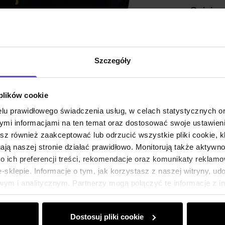
Opinie
Szczegóły
 plików cookie
lu prawidłowego świadczenia usług, w celach statystycznych 
mi informacjami na ten temat oraz dostosować swoje ustawieni
esz również zaakceptować lub odrzucić wszystkie pliki cookie, k
gają naszej stronie działać prawidłowo. Monitorują także aktyw
 ich preferencji treści, rekomendacje oraz komunikaty reklamo
sklepie. Informacje o tym, jak korzystasz z naszej witryny, u
ym i analitycznym. Partnerzy mogą połączyć te informacje z 
dczas korzystania z ich usług.
Dostosuj pliki cookie