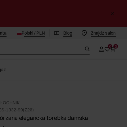
enta
Polski / PLN
Blog
Znajdż salon
0
0
gaż
t: OCHNIK
ES-1332-99(Z26)
kórzana elegancka torebka damska