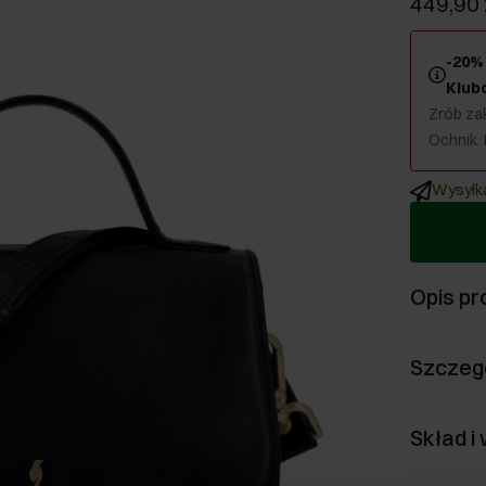
449,90 
-20% 
Klub
Zrób zak
Ochnik.
Wysyłka
Opis pr
Szczeg
Skład i