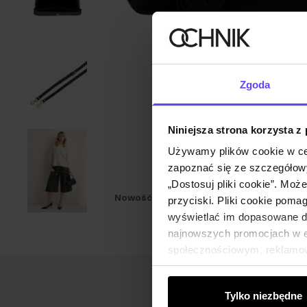
Zgoda
Niniejsza strona korzysta z
Używamy plików cookie w ce
zapoznać się ze szczegółowy
„Dostosuj pliki cookie”. Moż
Nowość
TYLKO ONLINE
NEW20
przyciski. Pliki cookie poma
wyświetlać im dopasowane do
najnowszych promocjach w e-
społecznościowym, reklamow
od Ciebie lub uzyskanymi po
Tylko niezbędne