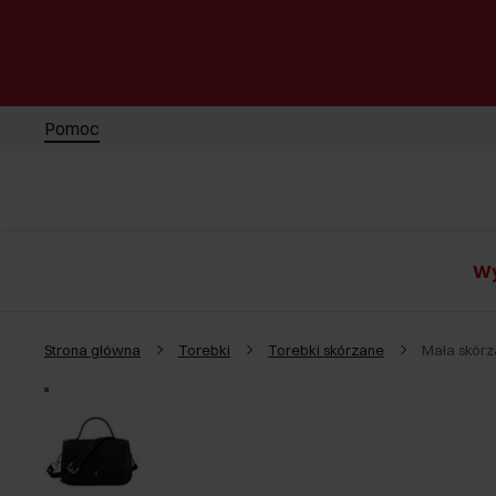
Pomoc
Wy
Strona główna
Torebki
Torebki skórzane
Mała skór