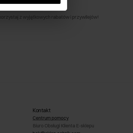
nik
 skorzystaj z wyjątkowych rabatów i przywilejów!
Kontakt
Centrum pomocy
Biuro Obsługi Klienta E-sklepu