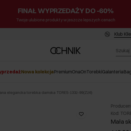
FINAŁ WYPRZEDAŻY DO -60%
Twoje ulubione produkty w jeszcze lepszych cenach
Klub Kli
przedaż
Nowa kolekcja
Premium
Ona
On
Torebki
Galanteria
Ba
zana elegancka torebka damska TORES-1332-99(Z26)
Producen
Kod: TOR
Mała s