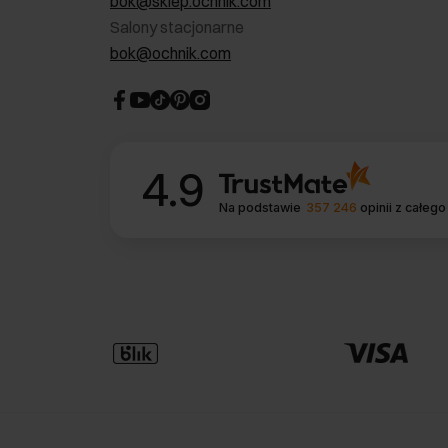
bok@sklep.ochnik.com
Salony stacjonarne
bok@ochnik.com
4.9
Na podstawie
357 246
opinii
z całego