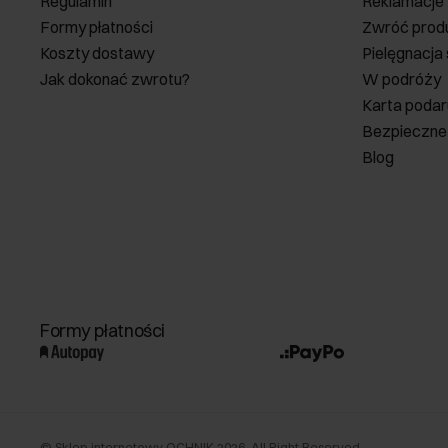
Regulamin
Reklamacje
Formy płatności
Zwróć prod
Koszty dostawy
Pielęgnacja
Jak dokonać zwrotu?
W podróży
Karta poda
Bezpieczne
Blog
Formy płatności
©
Sklep internetowy OCHNIK
2026
. All Right Reserved.