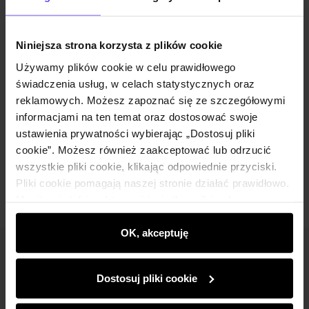
Opis produktu
Niniejsza strona korzysta z plików cookie
Używamy plików cookie w celu prawidłowego
Szczegóły
świadczenia usług, w celach statystycznych oraz
reklamowych. Możesz zapoznać się ze szczegółowymi
Skład i wymiary
informacjami na ten temat oraz dostosować swoje
ustawienia prywatności wybierając „Dostosuj pliki
cookie”. Możesz również zaakceptować lub odrzucić
Opinie
wszystkie pliki cookie, klikając odpowiednie przyciski.
Pliki cookie pomagają naszej stronie działać prawidłowo.
Monitorują także aktywność użytkowników, by
wyświetlać im dopasowane do ich preferencji treści,
rekomendacje oraz komunikaty reklamowe informujące o
OK, akceptuję
najnowszych promocjach w e-sklepie. Informacje o tym,
Newsletter
jak korzystasz z naszej witryny, udostępniamy
Dostosuj pliki cookie
partnerom społecznościowym, reklamowym i
Bądź na bieżąco z nowościami i promocjami!
analitycznym. Partnerzy mogą połączyć te informacje z