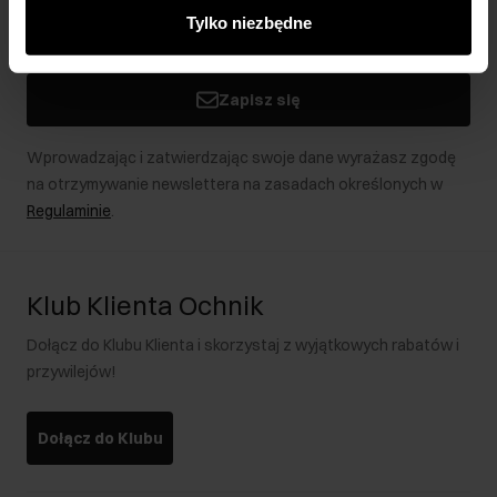
innymi danymi otrzymanymi od Ciebie lub uzyskanymi
Tylko niezbędne
podczas korzystania z ich usług.
Zapisz się
Wprowadzając i zatwierdzając swoje dane wyrażasz zgodę
na otrzymywanie newslettera na zasadach określonych w
Regulaminie
.
Klub Klienta Ochnik
Dołącz do Klubu Klienta i skorzystaj z wyjątkowych rabatów i
przywilejów!
Dołącz do Klubu