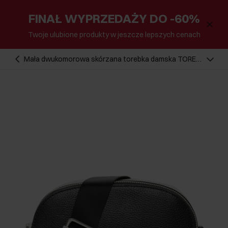
FINAŁ WYPRZEDAŻY DO -60%
Twoje ulubione produkty w jeszcze lepszych cenach
Mała dwukomorowa skórzana torebka damska TORES-
1349-9I(Z26)