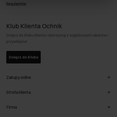
Regulaminie
.
Klub Klienta Ochnik
Dołącz do Klubu Klienta i skorzystaj z wyjątkowych rabatów i
przywilejów!
Dołącz do Klubu
Zakupy online
Zarządzaj cookies
Strefa klienta
O sklepie
Regulamin
Klub Klienta
Firma
Formy płatności
Regulamin promocji
Koszty dostawy