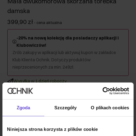
Mała dwukomorowa skórzana torebka
damska
399,90 zł
-
cena aktualna
-20% na nową kolekcję dla posiadaczy aplikacji i
Klubowiczów!
Zrób zakupy w aplikacji lub aktywuj kupon w zakładce
Klub Klienta Ochnik. Dotyczy produktów
nieprzecenionych za min. 249zł.
Wysyłka w 1 dzień roboczy
Opis produktu
Zgoda
Szczegóły
O plikach cookies
Szczegóły
Niniejsza strona korzysta z plików cookie
Skład i wymiary