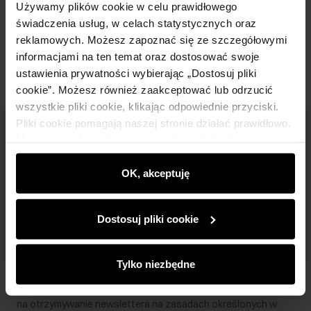
Używamy plików cookie w celu prawidłowego
świadczenia usług, w celach statystycznych oraz
Opinie
reklamowych. Możesz zapoznać się ze szczegółowymi
informacjami na ten temat oraz dostosować swoje
ustawienia prywatności wybierając „Dostosuj pliki
cookie”. Możesz również zaakceptować lub odrzucić
wszystkie pliki cookie, klikając odpowiednie przyciski.
Pliki cookie pomagają naszej stronie działać prawidłowo.
Newsletter
Monitorują także aktywność użytkowników, by
wyświetlać im dopasowane do ich preferencji treści,
Bądź na bieżąco z nowościami i promocjami!
rekomendacje oraz komunikaty reklamowe informujące o
OK, akceptuję
najnowszych promocjach w e-sklepie. Informacje o tym,
jak korzystasz z naszej witryny, udostępniamy
Dostosuj pliki cookie
partnerom społecznościowym, reklamowym i
analitycznym. Partnerzy mogą połączyć te informacje z
Zapisz się
innymi danymi otrzymanymi od Ciebie lub uzyskanymi
Tylko niezbędne
podczas korzystania z ich usług.
Wprowadzając i zatwierdzając swoje dane wyrażasz zgodę
na otrzymywanie newslettera na zasadach określonych w