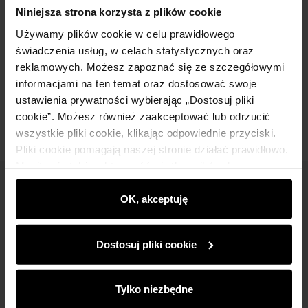
Szczegóły
Niniejsza strona korzysta z plików cookie
Używamy plików cookie w celu prawidłowego
Skład i wymiary
świadczenia usług, w celach statystycznych oraz
reklamowych. Możesz zapoznać się ze szczegółowymi
informacjami na ten temat oraz dostosować swoje
Opinie
ustawienia prywatności wybierając „Dostosuj pliki
cookie”. Możesz również zaakceptować lub odrzucić
wszystkie pliki cookie, klikając odpowiednie przyciski.
Pliki cookie pomagają naszej stronie działać prawidłowo.
Monitorują także aktywność użytkowników, by
wyświetlać im dopasowane do ich preferencji treści,
Newsletter
rekomendacje oraz komunikaty reklamowe informujące o
OK, akceptuję
najnowszych promocjach w e-sklepie. Informacje o tym,
Bądź na bieżąco z nowościami i promocjami!
jak korzystasz z naszej witryny, udostępniamy
Dostosuj pliki cookie
partnerom społecznościowym, reklamowym i
analitycznym. Partnerzy mogą połączyć te informacje z
innymi danymi otrzymanymi od Ciebie lub uzyskanymi
Tylko niezbędne
podczas korzystania z ich usług.
Zapisz się