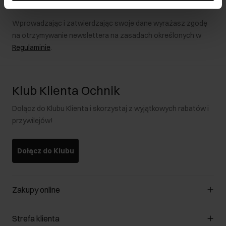
Wprowadzając i zatwierdzając swoje dane wyrażasz zgodę
na otrzymywanie newslettera na zasadach określonych w
Regulaminie
.
Klub Klienta Ochnik
Dołącz do Klubu Klienta i skorzystaj z wyjątkowych rabatów i
przywilejów!
Dołącz do Klubu
Zakupy online
Zarządzaj cookies
Strefa klienta