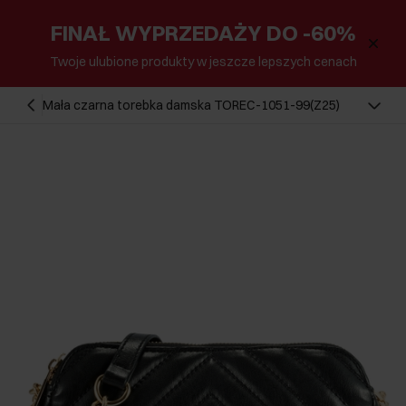
FINAŁ WYPRZEDAŻY DO -60%
Twoje ulubione produkty w jeszcze lepszych cenach
Mała czarna torebka damska TOREC-1051-99(Z25)