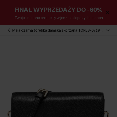
FINAŁ WYPRZEDAŻY DO -60%
Twoje ulubione produkty w jeszcze lepszych cenach
Mała czarna torebka damska skórzana TORES-0719C-
99(W25)