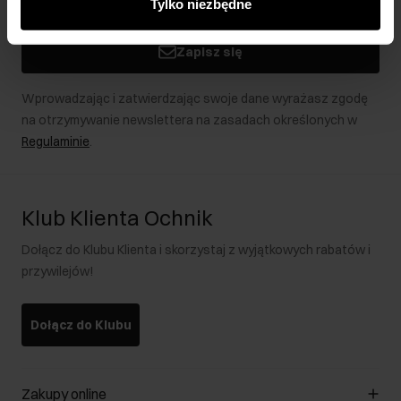
Tylko niezbędne
podczas korzystania z ich usług.
Zapisz się
Wprowadzając i zatwierdzając swoje dane wyrażasz zgodę
na otrzymywanie newslettera na zasadach określonych w
Regulaminie
.
Klub Klienta Ochnik
Dołącz do Klubu Klienta i skorzystaj z wyjątkowych rabatów i
przywilejów!
Dołącz do Klubu
Zakupy online