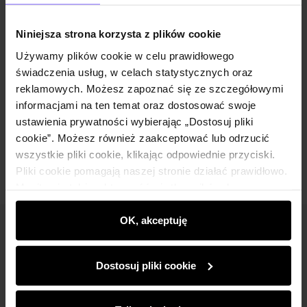
Opis produktu
Niniejsza strona korzysta z plików cookie
Szczegóły
Używamy plików cookie w celu prawidłowego
świadczenia usług, w celach statystycznych oraz
reklamowych. Możesz zapoznać się ze szczegółowymi
Skład i wymiary
informacjami na ten temat oraz dostosować swoje
ustawienia prywatności wybierając „Dostosuj pliki
Opinie
cookie”. Możesz również zaakceptować lub odrzucić
wszystkie pliki cookie, klikając odpowiednie przyciski.
Pliki cookie pomagają naszej stronie działać prawidłowo.
Monitorują także aktywność użytkowników, by
wyświetlać im dopasowane do ich preferencji treści,
rekomendacje oraz komunikaty reklamowe informujące o
OK, akceptuję
Newsletter
najnowszych promocjach w e-sklepie. Informacje o tym,
jak korzystasz z naszej witryny, udostępniamy
Bądź na bieżąco z nowościami i promocjami!
Dostosuj pliki cookie
partnerom społecznościowym, reklamowym i
analitycznym. Partnerzy mogą połączyć te informacje z
innymi danymi otrzymanymi od Ciebie lub uzyskanymi