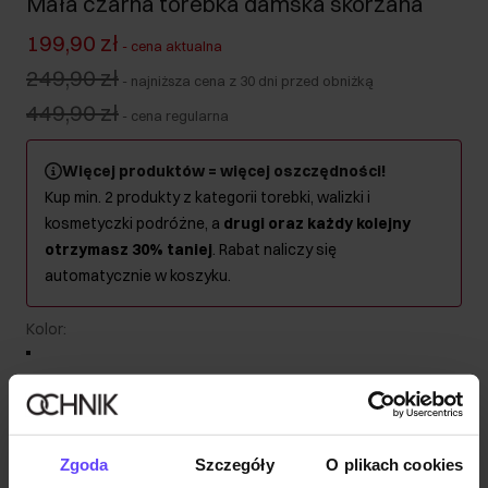
Mała czarna torebka damska skórzana
199,90 zł
-
cena aktualna
249,90 zł
-
najniższa cena z 30 dni przed obniżką
449,90 zł
-
cena regularna
Więcej produktów = więcej oszczędności!
Kup min. 2 produkty z kategorii torebki, walizki i
kosmetyczki podróżne, a
drugi oraz każdy kolejny
otrzymasz 30% taniej
. Rabat naliczy się
automatycznie w koszyku.
Kolor
:
Wysyłka w 1 dzień roboczy
Zgoda
Szczegóły
O plikach cookies