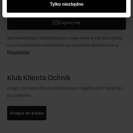
innymi danymi otrzymanymi od Ciebie lub uzyskanymi
Tylko niezbędne
podczas korzystania z ich usług.
Zapisz się
Wprowadzając i zatwierdzając swoje dane wyrażasz zgodę
na otrzymywanie newslettera na zasadach określonych w
Regulaminie
.
Klub Klienta Ochnik
Dołącz do Klubu Klienta i skorzystaj z wyjątkowych rabatów i
przywilejów!
Dołącz do Klubu