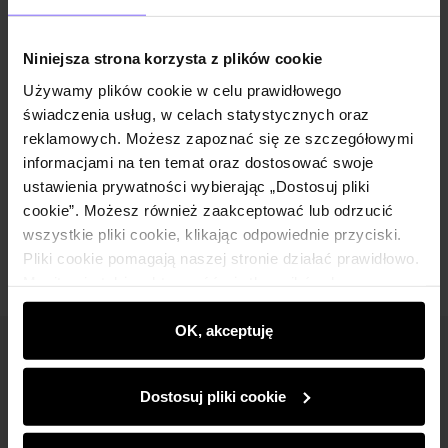
Niniejsza strona korzysta z plików cookie
Powiadom o dostępności
Używamy plików cookie w celu prawidłowego
świadczenia usług, w celach statystycznych oraz
reklamowych. Możesz zapoznać się ze szczegółowymi
Opis produktu
informacjami na ten temat oraz dostosować swoje
ustawienia prywatności wybierając „Dostosuj pliki
cookie”. Możesz również zaakceptować lub odrzucić
Opinie
wszystkie pliki cookie, klikając odpowiednie przyciski.
Pliki cookie pomagają naszej stronie działać prawidłowo.
Monitorują także aktywność użytkowników, by
wyświetlać im dopasowane do ich preferencji treści,
rekomendacje oraz komunikaty reklamowe informujące o
OK, akceptuję
najnowszych promocjach w e-sklepie. Informacje o tym,
Newsletter
jak korzystasz z naszej witryny, udostępniamy
Dostosuj pliki cookie
Bądź na bieżąco z nowościami i promocjami!
partnerom społecznościowym, reklamowym i
analitycznym. Partnerzy mogą połączyć te informacje z