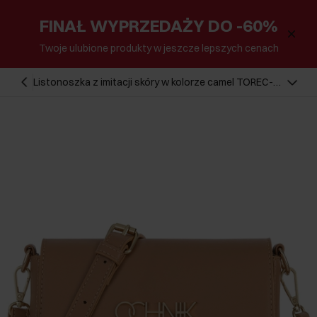
FINAŁ WYPRZEDAŻY DO -60%
Twoje ulubione produkty w jeszcze lepszych cenach
Listonoszka z imitacji skóry w kolorze camel TOREC-
0902-24(W24)