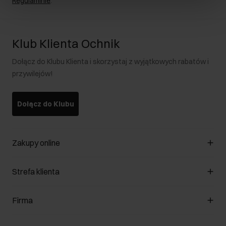
Regulaminie
.
Klub Klienta Ochnik
Dołącz do Klubu Klienta i skorzystaj z wyjątkowych rabatów i
przywilejów!
Dołącz do Klubu
Zakupy online
Zarządzaj cookies
Strefa klienta
O sklepie
Regulamin
Klub Klienta
Firma
Formy płatności
Regulamin promocji
Koszty dostawy
Reklamacje
O nas