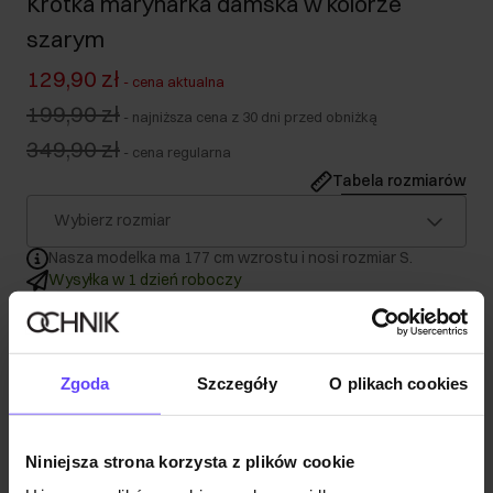
Krótka marynarka damska w kolorze
szarym
129,90 zł
-
cena aktualna
199,90 zł
-
najniższa cena z 30 dni przed obniżką
349,90 zł
-
cena regularna
Tabela rozmiarów
Wybierz rozmiar
Nasza modelka ma 177 cm wzrostu i nosi rozmiar S.
Wysyłka w 1 dzień roboczy
Opis produktu
Zgoda
Szczegóły
O plikach cookies
Szczegóły
Niniejsza strona korzysta z plików cookie
Skład