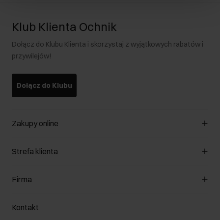
Klub Klienta Ochnik
Dołącz do Klubu Klienta i skorzystaj z wyjątkowych rabatów i
przywilejów!
Dołącz do Klubu
Zakupy online
Zarządzaj cookies
Strefa klienta
O sklepie
Regulamin
Klub Klienta
Firma
Formy płatności
Regulamin promocji
Koszty dostawy
Reklamacje
O nas
Jak dokonać zwrotu?
Kontakt
Zwróć produkty
Kariera