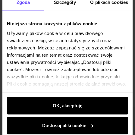
Zgoda
Szczegóły
O plikach cookies
Opis produktu
Niniejsza strona korzysta z plików cookie
Używamy plików cookie w celu prawidłowego
Szczegóły
świadczenia usług, w celach statystycznych oraz
reklamowych. Możesz zapoznać się ze szczegółowymi
informacjami na ten temat oraz dostosować swoje
Skład i wymiary
ustawienia prywatności wybierając „Dostosuj pliki
cookie”. Możesz również zaakceptować lub odrzucić
wszystkie pliki cookie, klikając odpowiednie przyciski.
Opinie
Pliki cookie pomagają naszej stronie działać prawidłowo.
Monitorują także aktywność użytkowników, by
wyświetlać im dopasowane do ich preferencji treści,
rekomendacje oraz komunikaty reklamowe informujące o
OK, akceptuję
najnowszych promocjach w e-sklepie. Informacje o tym,
Newsletter
jak korzystasz z naszej witryny, udostępniamy
Dostosuj pliki cookie
partnerom społecznościowym, reklamowym i
Bądź na bieżąco z nowościami i promocjami!
analitycznym. Partnerzy mogą połączyć te informacje z