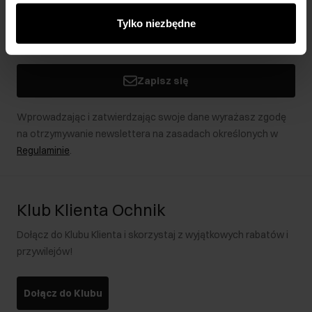
innymi danymi otrzymanymi od Ciebie lub uzyskanymi
Tylko niezbędne
podczas korzystania z ich usług.
Zapisz się
Wprowadzając i zatwierdzając swoje dane wyrażasz zgodę
na otrzymywanie newslettera na zasadach określonych w
Regulaminie
.
Klub Klienta Ochnik
Dołącz do Klubu Klienta i skorzystaj z wyjątkowych rabatów i
przywilejów!
Dołącz do Klubu