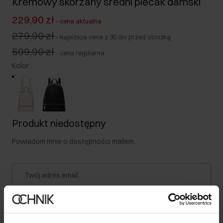
Kremowy skórzany średni plecak damski
229,90 zł
-
cena aktualna
279,90 zł
-
najniższa cena z 30 dni przed obniżką
599,90 zł
-
cena regularna
Kolor
:
Produkt niedostępny
Powiadom mnie o dostępności mailem.
Twój adres email
Powiadom o dostępności