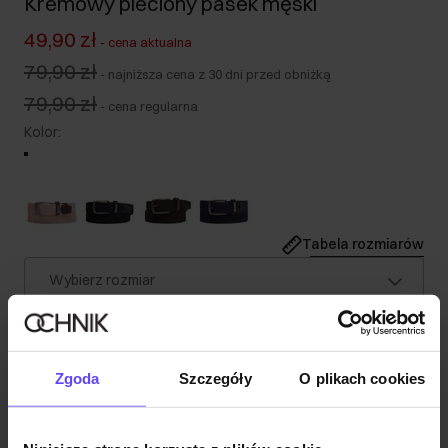
Kremowy pleciony pasek męski
49,90 zł
-
cena aktualna
79,90 zł
-
najniższa cena z 30 dni przed obniżką
79,90 zł
-
cena regularna
Kolor
:
Tabela rozmiarów
Wybierz rozmiar
Wysyłka w 1 dzień roboczy
Opis produktu
Zgoda
Szczegóły
O plikach cookies
Szczegóły