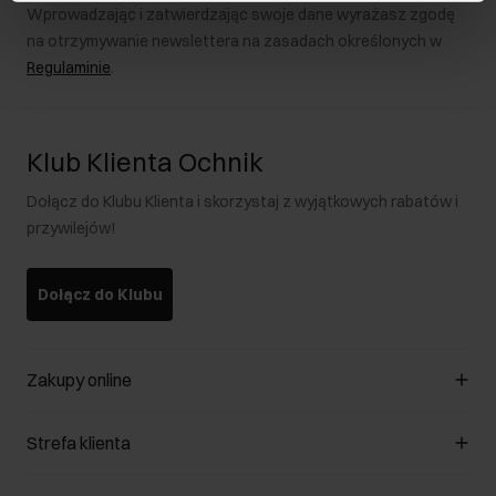
Wprowadzając i zatwierdzając swoje dane wyrażasz zgodę
na otrzymywanie newslettera na zasadach określonych w
Regulaminie
.
Klub Klienta Ochnik
Dołącz do Klubu Klienta i skorzystaj z wyjątkowych rabatów i
przywilejów!
Dołącz do Klubu
Zakupy online
Zarządzaj cookies
Strefa klienta
O sklepie
Regulamin