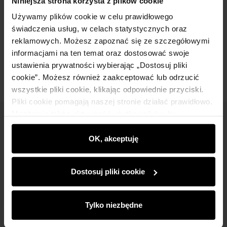
Niniejsza strona korzysta z plików cookie
Używamy plików cookie w celu prawidłowego
Skład i wymiary
świadczenia usług, w celach statystycznych oraz
reklamowych. Możesz zapoznać się ze szczegółowymi
Opinie
informacjami na ten temat oraz dostosować swoje
ustawienia prywatności wybierając „Dostosuj pliki
cookie”. Możesz również zaakceptować lub odrzucić
wszystkie pliki cookie, klikając odpowiednie przyciski.
Pliki cookie pomagają naszej stronie działać prawidłowo.
Monitorują także aktywność użytkowników, by
Newsletter
wyświetlać im dopasowane do ich preferencji treści,
rekomendacje oraz komunikaty reklamowe informujące o
OK, akceptuję
Bądź na bieżąco z nowościami i promocjami!
najnowszych promocjach w e-sklepie. Informacje o tym,
jak korzystasz z naszej witryny, udostępniamy
Dostosuj pliki cookie
partnerom społecznościowym, reklamowym i
analitycznym. Partnerzy mogą połączyć te informacje z
innymi danymi otrzymanymi od Ciebie lub uzyskanymi
Tylko niezbędne
Zapisz się
podczas korzystania z ich usług.