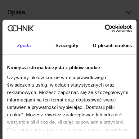
Opinie
Zestaw
Zgoda
Szczegóły
O plikach cookies
Beżowa damska marynarka z paskiem
ZAKDT-0030-1B(W26)
129,90 zł
Niniejsza strona korzysta z plików cookie
179,90 zł
-
najniższa cena z 30 dni przed
obniżką
Używamy plików cookie w celu prawidłowego
Wybierz rozmiar
świadczenia usług, w celach statystycznych oraz
reklamowych. Możesz zapoznać się ze szczegółowymi
Dodaj do koszyka
informacjami na ten temat oraz dostosować swoje
ustawienia prywatności wybierając „Dostosuj pliki
cookie”. Możesz również zaakceptować lub odrzucić
Kremowa marynarka damska z paskiem
wszystkie pliki cookie, klikając odpowiednie przyciski.
ZAKDT-0030-12(W25)
Pliki cookie pomagają naszej stronie działać prawidłowo.
129,90 zł
Monitorują także aktywność użytkowników, by
179,90 zł
-
najniższa cena z 30 dni przed