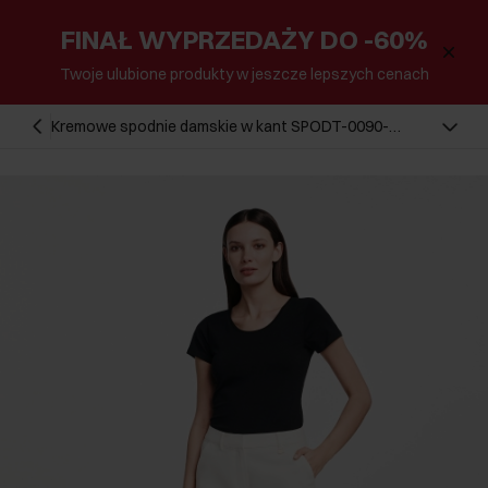
FINAŁ WYPRZEDAŻY DO -60%
Twoje ulubione produkty w jeszcze lepszych cenach
Kremowe spodnie damskie w kant SPODT-0090-
12(W25)