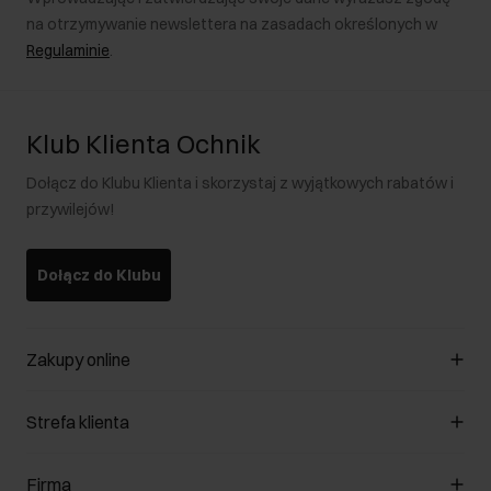
na otrzymywanie newslettera na zasadach określonych w
Regulaminie
.
Klub Klienta Ochnik
Dołącz do Klubu Klienta i skorzystaj z wyjątkowych rabatów i
przywilejów!
Dołącz do Klubu
Zakupy online
Zarządzaj cookies
Strefa klienta
O sklepie
Regulamin
Klub Klienta
Firma