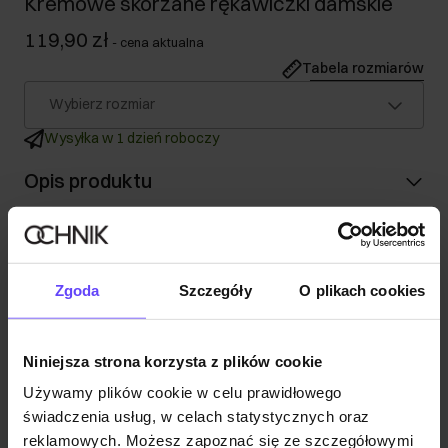
Kremowe skórzane rękawiczki damskie
119,90 zł
-
cena aktualna
Tabela rozmiarów
Wybierz rozmiar
Wysyłka w 1 dzień roboczy
Opis produktu
Szczegóły
Zgoda
Szczegóły
O plikach cookies
Skład
Niniejsza strona korzysta z plików cookie
Opinie
Używamy plików cookie w celu prawidłowego
świadczenia usług, w celach statystycznych oraz
reklamowych. Możesz zapoznać się ze szczegółowymi