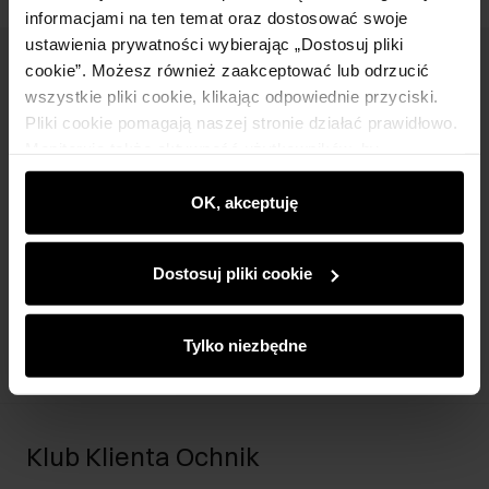
informacjami na ten temat oraz dostosować swoje
ustawienia prywatności wybierając „Dostosuj pliki
cookie”. Możesz również zaakceptować lub odrzucić
Newsletter
wszystkie pliki cookie, klikając odpowiednie przyciski.
Bądź na bieżąco z nowościami i promocjami!
Pliki cookie pomagają naszej stronie działać prawidłowo.
Monitorują także aktywność użytkowników, by
wyświetlać im dopasowane do ich preferencji treści,
rekomendacje oraz komunikaty reklamowe informujące o
OK, akceptuję
najnowszych promocjach w e-sklepie. Informacje o tym,
jak korzystasz z naszej witryny, udostępniamy
Zapisz się
Dostosuj pliki cookie
partnerom społecznościowym, reklamowym i
analitycznym. Partnerzy mogą połączyć te informacje z
Wprowadzając i zatwierdzając swoje dane wyrażasz zgodę
innymi danymi otrzymanymi od Ciebie lub uzyskanymi
na otrzymywanie newslettera na zasadach określonych w
Tylko niezbędne
podczas korzystania z ich usług.
Regulaminie
.
Klub Klienta Ochnik