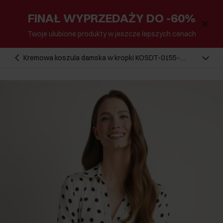
FINAŁ WYPRZEDAŻY DO -60%
Twoje ulubione produkty w jeszcze lepszych cenach
Kremowa koszula damska w kropki KOSDT-0155-
0P(W26)