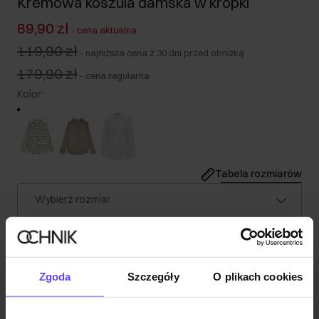
Kremowa koszula damska w kropki
89,90 zł
-
cena aktualna
119,90 zł
-
najniższa cena z 30 dni przed obniżką
179,90 zł
-
cena regularna
Kolor
:
Tabela rozmiarów
Wybierz rozmiar
Nasza modelka ma 179 cm wzrostu i nosi rozmiar S.
Wysyłka w 1 dzień roboczy
Opis produktu
Zgoda
Szczegóły
O plikach cookies
Szczegóły