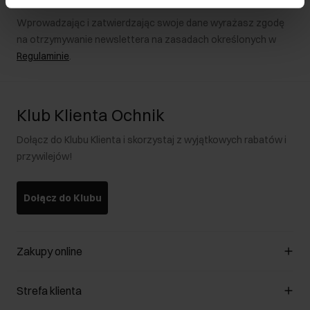
Wprowadzając i zatwierdzając swoje dane wyrażasz zgodę
na otrzymywanie newslettera na zasadach określonych w
Regulaminie
.
Klub Klienta Ochnik
Dołącz do Klubu Klienta i skorzystaj z wyjątkowych rabatów i
przywilejów!
Dołącz do Klubu
Zakupy online
Zarządzaj cookies
Strefa klienta
O sklepie