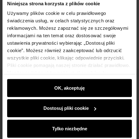
Niniejsza strona korzysta z plików cookie
Używamy plików cookie w celu prawidłowego
Skład
świadczenia usług, w celach statystycznych oraz
reklamowych. Możesz zapoznać się ze szczegółowymi
informacjami na ten temat oraz dostosować swoje
Opinie
ustawienia prywatności wybierając „Dostosuj pliki
cookie”. Możesz również zaakceptować lub odrzucić
wszystkie pliki cookie, klikając odpowiednie przyciski.
Pliki cookie pomagają naszej stronie działać prawidłowo.
Monitorują także aktywność użytkowników, by
wyświetlać im dopasowane do ich preferencji treści,
Newsletter
rekomendacje oraz komunikaty reklamowe informujące o
OK, akceptuję
Bądź na bieżąco z nowościami i promocjami!
najnowszych promocjach w e-sklepie. Informacje o tym,
jak korzystasz z naszej witryny, udostępniamy
Dostosuj pliki cookie
partnerom społecznościowym, reklamowym i
analitycznym. Partnerzy mogą połączyć te informacje z
innymi danymi otrzymanymi od Ciebie lub uzyskanymi
Tylko niezbędne
podczas korzystania z ich usług.
Zapisz się