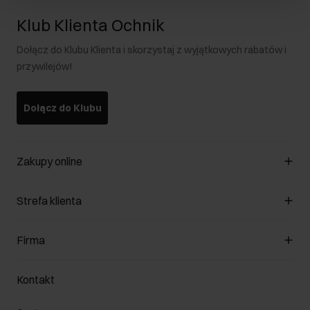
Klub Klienta Ochnik
Dołącz do Klubu Klienta i skorzystaj z wyjątkowych rabatów i
przywilejów!
Dołącz do Klubu
Zakupy online
Zarządzaj cookies
Strefa klienta
O sklepie
Regulamin
Klub Klienta
Firma
Formy płatności
Regulamin promocji
Koszty dostawy
Reklamacje
O nas
Jak dokonać zwrotu?
Kontakt
Zwróć produkty
Kariera
Pielęgnacja skóry
Salony