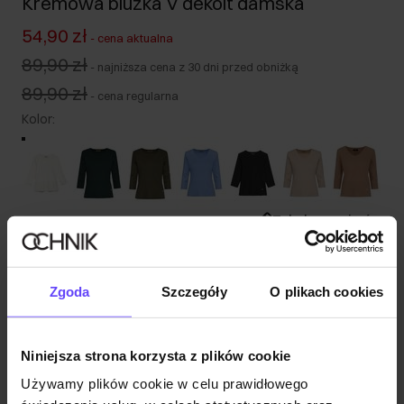
Kremowa bluzka V dekolt damska
54,90 zł
-
cena aktualna
89,90 zł
-
najniższa cena z 30 dni przed obniżką
89,90 zł
-
cena regularna
Kolor
:
Tabela rozmiarów
Wybierz rozmiar
Nasza modelka ma 176 cm wzrostu i nosi rozmiar S.
Zgoda
Szczegóły
O plikach cookies
Wysyłka w 1 dzień roboczy
Opis produktu
Niniejsza strona korzysta z plików cookie
Używamy plików cookie w celu prawidłowego
Opinie