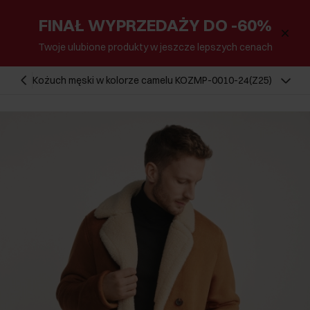
FINAŁ WYPRZEDAŻY DO -60%
Twoje ulubione produkty w jeszcze lepszych cenach
Kożuch męski w kolorze camelu KOZMP-0010-24(Z25)