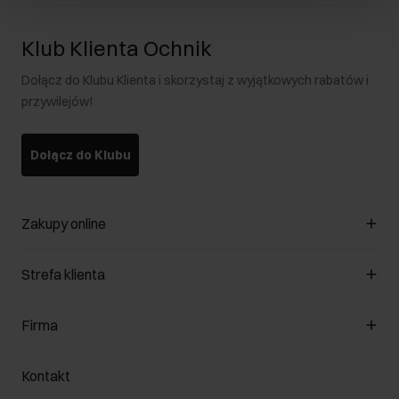
Klub Klienta Ochnik
Dołącz do Klubu Klienta i skorzystaj z wyjątkowych rabatów i
przywilejów!
Dołącz do Klubu
Zakupy online
Zarządzaj cookies
Strefa klienta
O sklepie
Regulamin
Klub Klienta
Firma
Formy płatności
Regulamin promocji
Koszty dostawy
Reklamacje
O nas
Jak dokonać zwrotu?
Kontakt
Zwróć produkty
Kariera