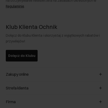
na otrzymywanie newslettera na zasadach określonych w
Regulaminie
.
Klub Klienta Ochnik
Dołącz do Klubu Klienta i skorzystaj z wyjątkowych rabatów i
przywilejów!
Dołącz do Klubu
Zakupy online
Zarządzaj cookies
Strefa klienta
O sklepie
Regulamin
Klub Klienta
Firma
Formy płatności
Regulamin promocji