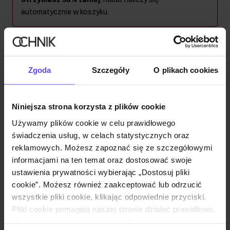
automatycznie w koszyku.
Kolor
:
Zgoda
Szczegóły
O plikach cookies
Produkt niedostępny
Niniejsza strona korzysta z plików cookie
Powiadom mnie o dostępności mailem.
Używamy plików cookie w celu prawidłowego
świadczenia usług, w celach statystycznych oraz
reklamowych. Możesz zapoznać się ze szczegółowymi
Twój adres email
informacjami na ten temat oraz dostosować swoje
ustawienia prywatności wybierając „Dostosuj pliki
cookie”. Możesz również zaakceptować lub odrzucić
Powiadom o dostępności
wszystkie pliki cookie, klikając odpowiednie przyciski.
Pliki cookie pomagają naszej stronie działać prawidłowo.
Monitorują także aktywność użytkowników, by