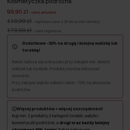
Kosmetyczka podróżna
99,90 zł
-
cena aktualna
119,90 zł
-
najniższa cena z 30 dni przed obniżką
179,90 zł
-
cena regularna
Dodatkowe -30% na drugą i kolejną walizkę lub
torebkę!
Rabat nalicza się w koszyku przy zakupie min. dwóch
walizek lub torebek. Produkty można miksować
dowolnie.
Przy zakupie walizki odbierz rabat -70% na akcesoria
podróżne.
Więcej produktów = więcej oszczędności!
Kup min. 2 produkty z kategorii torebki, walizki i
kosmetyczki podróżne, a
drugi oraz każdy kolejny
otrzymasz 30% taniej
. Rabat naliczy się