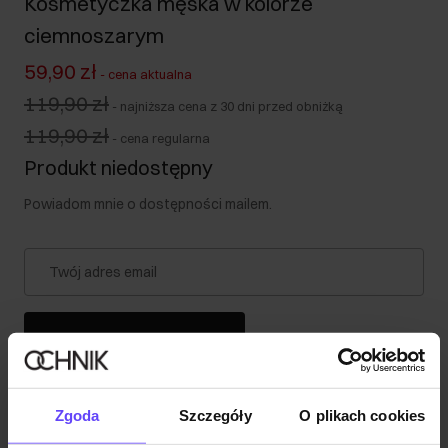
Kosmetyczka męska w kolorze
ciemnoszarym
59,90 zł
-
cena aktualna
119,90 zł
-
najniższa cena z 30 dni przed obniżką
119,90 zł
-
cena regularna
Produkt niedostępny
Powiadom mnie o dostępności mailem.
Twój adres email
Powiadom o dostępności
Zgoda
Szczegóły
O plikach cookies
Opis produktu