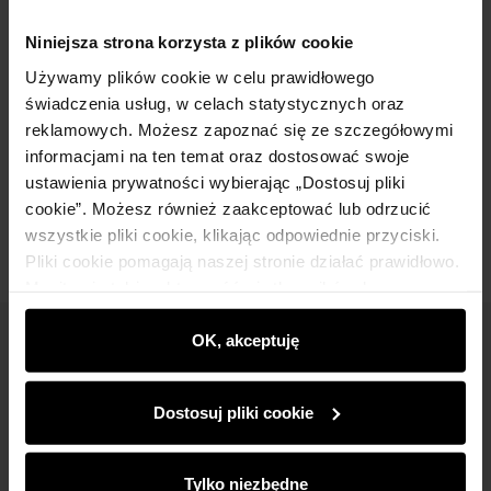
Niniejsza strona korzysta z plików cookie
Szczegóły
Używamy plików cookie w celu prawidłowego
świadczenia usług, w celach statystycznych oraz
Skład i wymiary
reklamowych. Możesz zapoznać się ze szczegółowymi
informacjami na ten temat oraz dostosować swoje
ustawienia prywatności wybierając „Dostosuj pliki
Opinie
cookie”. Możesz również zaakceptować lub odrzucić
wszystkie pliki cookie, klikając odpowiednie przyciski.
Pliki cookie pomagają naszej stronie działać prawidłowo.
Monitorują także aktywność użytkowników, by
wyświetlać im dopasowane do ich preferencji treści,
rekomendacje oraz komunikaty reklamowe informujące o
OK, akceptuję
Newsletter
najnowszych promocjach w e-sklepie. Informacje o tym,
jak korzystasz z naszej witryny, udostępniamy
Bądź na bieżąco z nowościami i promocjami!
Dostosuj pliki cookie
partnerom społecznościowym, reklamowym i
analitycznym. Partnerzy mogą połączyć te informacje z
innymi danymi otrzymanymi od Ciebie lub uzyskanymi
Tylko niezbędne