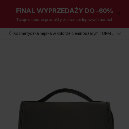
FINAŁ WYPRZEDAŻY DO -60%
Twoje ulubione produkty w jeszcze lepszych cenach
Kosmetyczka męska w kolorze ciemnoszarym TORMN-
0370-95(Z25)