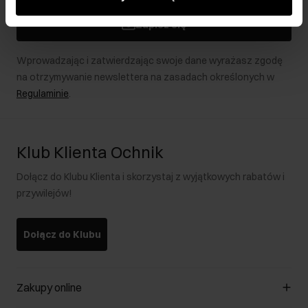
podczas korzystania z ich usług.
Zapisz się
Wprowadzając i zatwierdzając swoje dane wyrażasz zgodę
na otrzymywanie newslettera na zasadach określonych w
Regulaminie
.
Klub Klienta Ochnik
Dołącz do Klubu Klienta i skorzystaj z wyjątkowych rabatów i
przywilejów!
Dołącz do Klubu
Zakupy online