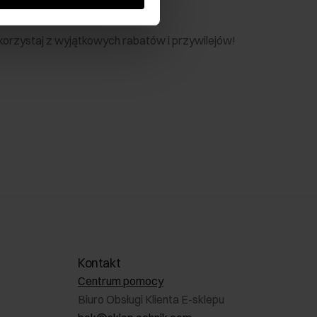
nik
 skorzystaj z wyjątkowych rabatów i przywilejów!
Kontakt
Centrum pomocy
Biuro Obsługi Klienta E-sklepu