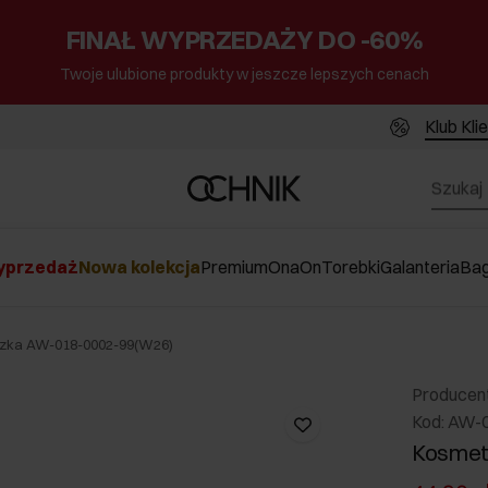
FINAŁ WYPRZEDAŻY DO -60%
Twoje ulubione produkty w jeszcze lepszych cenach
Klub Kli
przedaż
Nowa kolekcja
Premium
Ona
On
Torebki
Galanteria
Ba
zka AW-018-0002-99(W26)
Producen
Kod: AW-
Kosmet