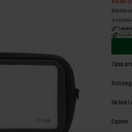
44,90 z
69,90 z
119,90 
Tabel
Wysyłka
Opis pr
Szczeg
Skład i
Opinie