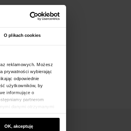
O plikach cookies
oraz reklamowych. Możesz
a prywatności wybierając
likając odpowiednie
ność użytkowników, by
we informujące o
dostępniamy partnerom
innymi danymi otrzymanymi
OK, akceptuję