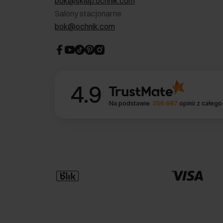
bok@sklep.ochnik.com
Salony stacjonarne
bok@ochnik.com
4.9
Na podstawie
356 687
opinii
z całego