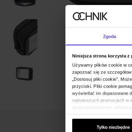
Zgoda
Niniejsza strona korzysta z
Używamy plików cookie w ce
zapoznać się ze szczegółowy
„Dostosuj pliki cookie”. Moż
przyciski. Pliki cookie poma
wyświetlać im dopasowane do
najnowszych promocjach w e-
społecznościowym, reklamow
od Ciebie lub uzyskanymi po
Tylko niezbędne