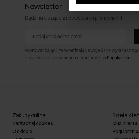
Newsletter
Bądź na bieżąco z nowościami i promocjami!
Wprowadzając i zatwierdzając swoje dane wyrażasz zg
newslettera na zasadach określonych w
Regulaminie
.
Zakupy online
Strefa klie
Zarządzaj cookies
Klub Klienta
O sklepie
Regulamin p