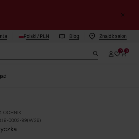
enta
Polski / PLN
Blog
Znajdż salon
0
0
gaż
t: OCHNIK
018-0002-99(W26)
yczka