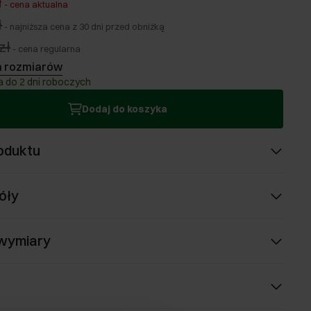
ł
-
cena aktualna
ł
-
najniższa cena z 30 dni przed obniżką
zł
-
cena regularna
a rozmiarów
 do 2 dni roboczych
Dodaj do koszyka
oduktu
óły
 wymiary