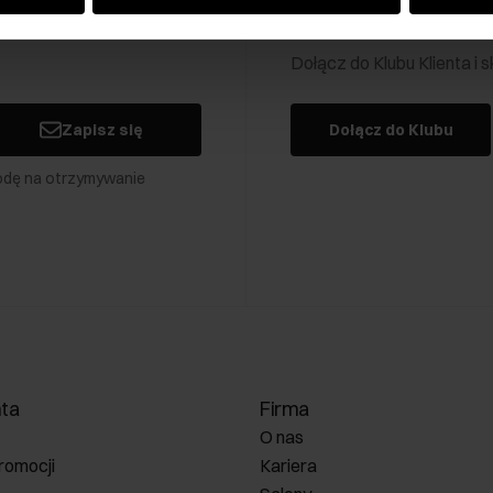
Klub Klienta Och
Dołącz do Klubu Klienta i
Zapisz się
Dołącz do Klubu
odę na otrzymywanie
nta
Firma
O nas
romocji
Kariera