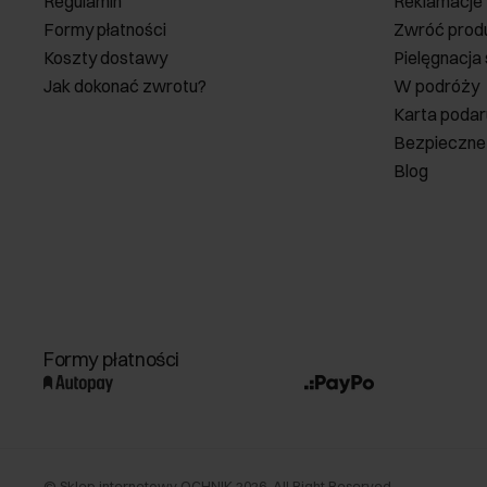
Regulamin
Reklamacje
Formy płatności
Zwróć prod
Koszty dostawy
Pielęgnacja
Jak dokonać zwrotu?
W podróży
Karta poda
Bezpieczne
Blog
Formy płatności
©
Sklep internetowy OCHNIK
2026
. All Right Reserved.