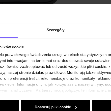
Szczegóły
 plików cookie
lu prawidłowego świadczenia usług, w celach statystycznych 
mi informacjami na ten temat oraz dostosować swoje ustawieni
esz również zaakceptować lub odrzucić wszystkie pliki cookie, k
gają naszej stronie działać prawidłowo. Monitorują także aktyw
 ich preferencji treści, rekomendacje oraz komunikaty reklamo
sklepie. Informacje o tym, jak korzystasz z naszej witryny, u
ym i analitycznym. Partnerzy mogą połączyć te informacje z 
dczas korzystania z ich usług.
Dostosuj pliki cookie