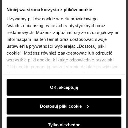
Niniejsza strona korzysta z plików cookie
Szczegóły
Używamy plików cookie w celu prawidłowego
świadczenia usług, w celach statystycznych oraz
Skład i wymiary
reklamowych. Możesz zapoznać się ze szczegółowymi
informacjami na ten temat oraz dostosować swoje
ustawienia prywatności wybierając „Dostosuj pliki
Opinie
cookie”. Możesz również zaakceptować lub odrzucić
wszystkie pliki cookie, klikając odpowiednie przyciski.
Pliki cookie pomagają naszej stronie działać prawidłowo.
Monitorują także aktywność użytkowników, by
wyświetlać im dopasowane do ich preferencji treści,
rekomendacje oraz komunikaty reklamowe informujące o
OK, akceptuję
Newsletter
najnowszych promocjach w e-sklepie. Informacje o tym,
Bądź na bieżąco z nowościami i promocjami!
jak korzystasz z naszej witryny, udostępniamy
Dostosuj pliki cookie
partnerom społecznościowym, reklamowym i
analitycznym. Partnerzy mogą połączyć te informacje z
innymi danymi otrzymanymi od Ciebie lub uzyskanymi
Tylko niezbędne