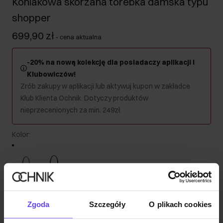
Koniakowa skórzana torebka damska typu
shopper
699,90 zł
-
cena aktualna
-20% na nową kolekcję dla posiadaczy aplikacji i
Klubowiczów!
Zrób zakupy w aplikacji lub aktywuj kupon w zakładce
Klub Klienta Ochnik. Dotyczy produktów
nieprzecenionych za min. 249zł.
Kolor
:
Wysyłka w 1 dzień roboczy
Zgoda
Szczegóły
O plikach cookies
Opis produktu