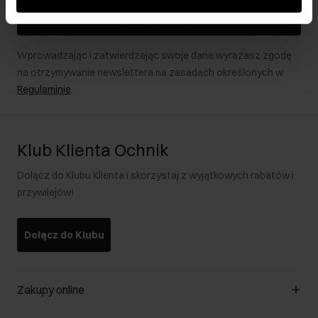
podczas korzystania z ich usług.
Zapisz się
Wprowadzając i zatwierdzając swoje dane wyrażasz zgodę
na otrzymywanie newslettera na zasadach określonych w
Regulaminie
.
Klub Klienta Ochnik
Dołącz do Klubu Klienta i skorzystaj z wyjątkowych rabatów i
przywilejów!
Dołącz do Klubu
Zakupy online