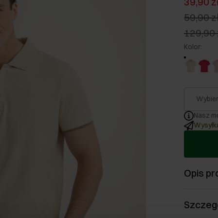
39,90 z
59,90 z
129,90 
Kolor
:
Wybier
Nasz mo
Wysyłka
Opis pr
Szczeg