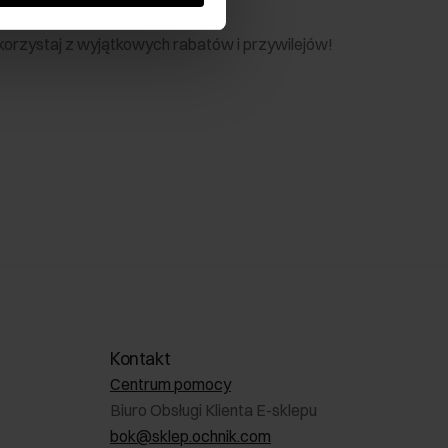
nik
 skorzystaj z wyjątkowych rabatów i przywilejów!
Kontakt
Centrum pomocy
Biuro Obsługi Klienta E-sklepu
bok@sklep.ochnik.com