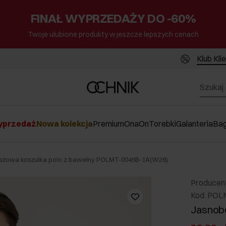
FINAŁ WYPRZEDAŻY DO -60%
Twoje ulubione produkty w jeszcze lepszych cenach
Klub Kli
przedaż
Nowa kolekcja
Premium
Ona
On
Torebki
Galanteria
Ba
eżowa koszulka polo z bawełny POLMT-0045B-1A(W26)
Producen
Kod: PO
Jasnobe