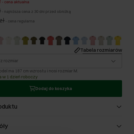
ł
-
cena aktualna
ł
-
najniższa cena z 30 dni przed obniżką
zł
-
cena regularna
Tabela rozmiarów
z rozmiar
del ma 187 cm wzrostu i nosi rozmiar M.
 w 1 dzień roboczy
Dodaj do koszyka
oduktu
óły