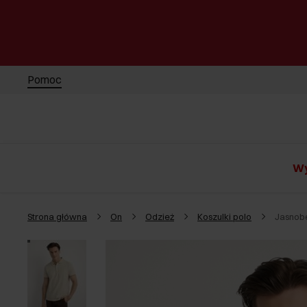
Pomoc
Wy
Strona główna
On
Odzież
Koszulki polo
Jasnob