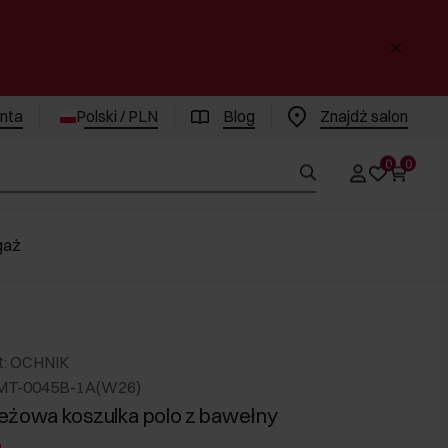
enta
Polski / PLN
Blog
Znajdż salon
0
0
gaż
t: OCHNIK
LMT-0045B-1A(W26)
żowa koszulka polo z bawełny