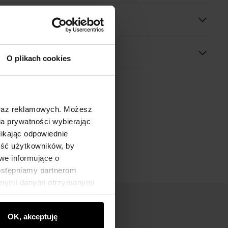
O plikach cookies
oraz reklamowych. Możesz
a prywatności wybierając
likając odpowiednie
ność użytkowników, by
we informujące o
dostępniamy partnerom
innymi danymi otrzymanymi
OK, akceptuję