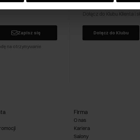
Klub Klienta Och
Dołącz do Klubu Klienta i
Zapisz się
Dołącz do Klubu
odę na otrzymywanie
nta
Firma
O nas
romocji
Kariera
Salony