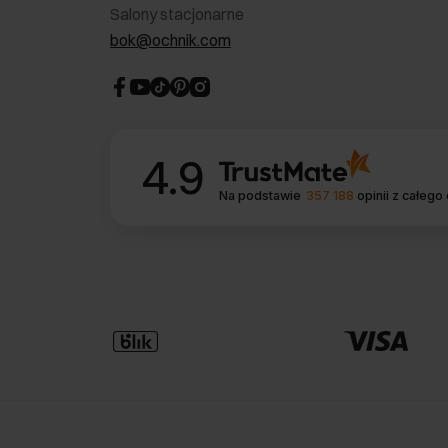
Salony stacjonarne
bok@ochnik.com
4.9
Na podstawie
357 188
opinii
z całego