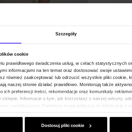
Skład
Opinie
Szczegóły
 plików cookie
lu prawidłowego świadczenia usług, w celach statystycznych 
mi informacjami na ten temat oraz dostosować swoje ustawieni
esz również zaakceptować lub odrzucić wszystkie pliki cookie, k
gają naszej stronie działać prawidłowo. Monitorują także aktyw
 ich preferencji treści, rekomendacje oraz komunikaty reklamo
sklepie. Informacje o tym, jak korzystasz z naszej witryny, u
ym i analitycznym. Partnerzy mogą połączyć te informacje z 
dczas korzystania z ich usług.
Dostosuj pliki cookie