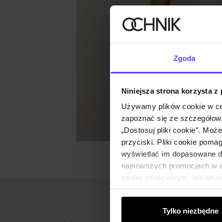
Zgoda
Niniejsza strona korzysta z
Używamy plików cookie w ce
zapoznać się ze szczegółowy
„Dostosuj pliki cookie”. Moż
przyciski. Pliki cookie poma
wyświetlać im dopasowane do
najnowszych promocjach w e-
społecznościowym, reklamow
od Ciebie lub uzyskanymi po
Tylko niezbędne