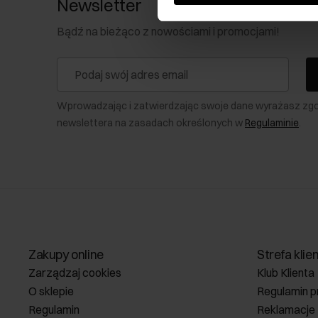
Newsletter
Bądź na bieżąco z nowościami i promocjami!
Wprowadzając i zatwierdzając swoje dane wyrażasz zg
newslettera na zasadach określonych w
Regulaminie
.
Zakupy online
Strefa klie
Zarządzaj cookies
Klub Klienta
O sklepie
Regulamin p
Regulamin
Reklamacje