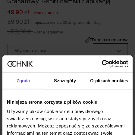
Granatowy T-shirt damski z aplikacją
49,90 zł
-
cena aktualna
59,90 zł
-
najniższa cena z 30 dni przed obniżką
159,90 zł
-
cena regularna
Tabela rozmiarów
Wybierz rozmiar
Nasza modelka ma 178 cm wzrostu i nosi rozmiar S.
Wysyłka w 1 dzień roboczy
Opis produktu
Zgoda
Szczegóły
O plikach cookies
Opinie
Niniejsza strona korzysta z plików cookie
Używamy plików cookie w celu prawidłowego
świadczenia usług, w celach statystycznych oraz
reklamowych. Możesz zapoznać się ze szczegółowymi
informacjami na ten temat oraz dostosować swoje