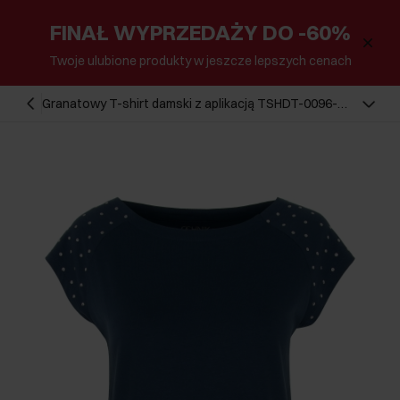
FINAŁ WYPRZEDAŻY DO -60%
Twoje ulubione produkty w jeszcze lepszych cenach
Granatowy T-shirt damski z aplikacją TSHDT-0096-
69(W22)