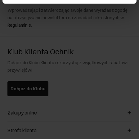
Wprowadzając i zatwierdzając swoje dane wyrażasz zgodę
na otrzymywanie newslettera na zasadach określonych w
Regulaminie
.
Klub Klienta Ochnik
Dołącz do Klubu Klienta i skorzystaj z wyjątkowych rabatów i
przywilejów!
Dołącz do Klubu
Zakupy online
Zarządzaj cookies
Strefa klienta
O sklepie