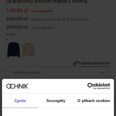
Granatowy sweter męski z wełną
149,90 zł
-
cena aktualna
259,90 zł
-
najniższa cena z 30 dni przed obniżką
259,90 zł
-
cena regularna
Kolor
:
Tabela rozmiarów
Wybierz rozmiar
Nasz model ma 188 cm wzrostu i nosi rozmiar M.
Wysyłka w 1 dzień roboczy
Opis produktu
Zgoda
Szczegóły
O plikach cookies
Szczegóły