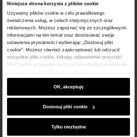
Niniejsza strona korzysta z plików cookie
Używamy plików cookie w celu prawidłowego
Skład
świadczenia usług, w celach statystycznych oraz
reklamowych. Możesz zapoznać się ze szczegółowymi
informacjami na ten temat oraz dostosować swoje
Opinie
ustawienia prywatności wybierając „Dostosuj pliki
cookie”. Możesz również zaakceptować lub odrzucić
wszystkie pliki cookie, klikając odpowiednie przyciski.
Pliki cookie pomagają naszej stronie działać prawidłowo.
Monitorują także aktywność użytkowników, by
wyświetlać im dopasowane do ich preferencji treści,
Newsletter
rekomendacje oraz komunikaty reklamowe informujące o
OK, akceptuję
Bądź na bieżąco z nowościami i promocjami!
najnowszych promocjach w e-sklepie. Informacje o tym,
jak korzystasz z naszej witryny, udostępniamy
Dostosuj pliki cookie
partnerom społecznościowym, reklamowym i
analitycznym. Partnerzy mogą połączyć te informacje z
innymi danymi otrzymanymi od Ciebie lub uzyskanymi
Tylko niezbędne
podczas korzystania z ich usług.
Zapisz się