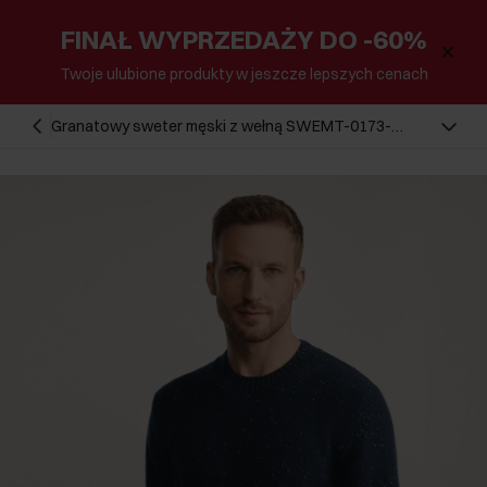
FINAŁ WYPRZEDAŻY DO -60%
Twoje ulubione produkty w jeszcze lepszych cenach
Granatowy sweter męski z wełną SWEMT-0173-
68(Z25)