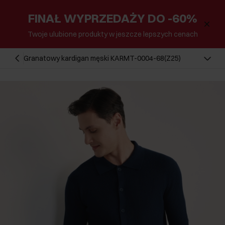
FINAŁ WYPRZEDAŻY DO -60%
Twoje ulubione produkty w jeszcze lepszych cenach
Granatowy kardigan męski KARMT-0004-68(Z25)