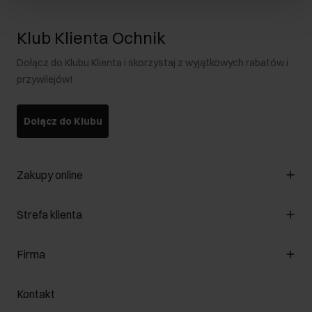
Klub Klienta Ochnik
Dołącz do Klubu Klienta i skorzystaj z wyjątkowych rabatów i
przywilejów!
Dołącz do Klubu
Zakupy online
Zarządzaj cookies
Strefa klienta
O sklepie
Regulamin
Klub Klienta
Firma
Formy płatności
Regulamin promocji
Koszty dostawy
Reklamacje
O nas
Jak dokonać zwrotu?
Kontakt
Zwróć produkty
Kariera