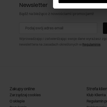
Newsletter
Bądź na bieżąco z nowościami i promocjami!
Wprowadzając i zatwierdzając swoje dane wyrażasz zg
newslettera na zasadach określonych w
Regulaminie
.
Zakupy online
Strefa klie
Zarządzaj cookies
Klub Klienta
O sklepie
Regulamin p