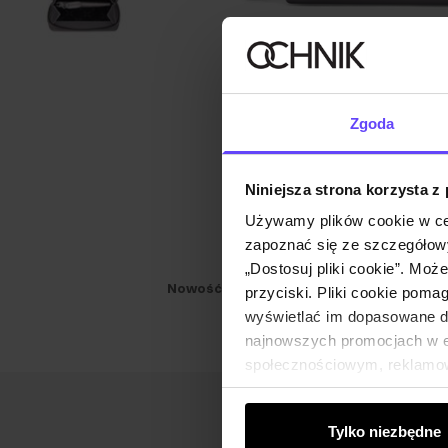
Zgoda
Niniejsza strona korzysta z
Używamy plików cookie w ce
zapoznać się ze szczegółowy
„Dostosuj pliki cookie”. Moż
Nowość
NEW20
przyciski. Pliki cookie poma
wyświetlać im dopasowane do
najnowszych promocjach w e-
społecznościowym, reklamow
od Ciebie lub uzyskanymi po
Tylko niezbędne