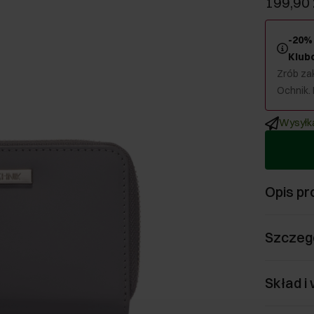
199,90 
-20% 
Klub
Zrób zak
Ochnik.
Wysyłka
Opis pr
Szczeg
Skład i