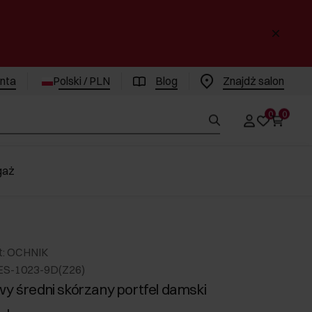
enta
Polski / PLN
Blog
Znajdż salon
0
0
gaż
t: OCHNIK
ES-1023-9D(Z26)
wy średni skórzany portfel damski