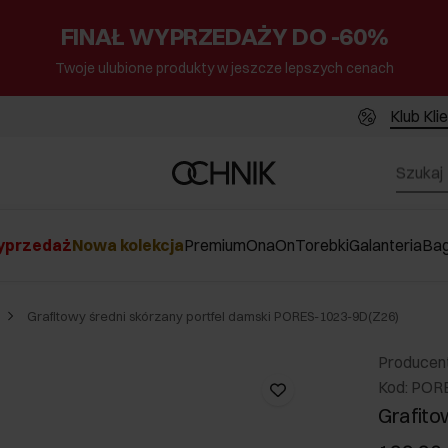
FINAŁ WYPRZEDAŻY DO -60%
Twoje ulubione produkty w jeszcze lepszych cenach
Klub Kli
przedaż
Nowa kolekcja
Premium
Ona
On
Torebki
Galanteria
Ba
Grafitowy średni skórzany portfel damski PORES-1023-9D(Z26)
Producen
Kod: POR
Grafito