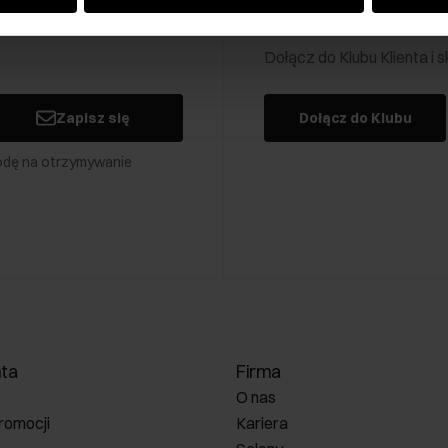
Klub Klienta Och
Dołącz do Klubu Klienta i
Zapisz się
Dołącz do Klubu
odę na otrzymywanie
nta
Firma
O nas
romocji
Kariera