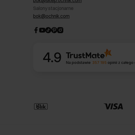
bok@sklep.ochnik.com
Salony stacjonarne
bok@ochnik.com
4.9
Na podstawie
357 195
opinii
z całego