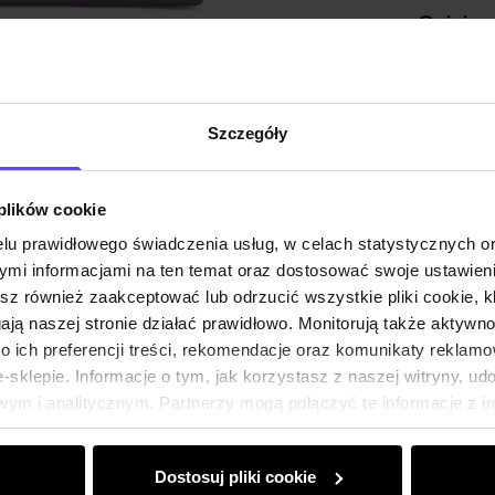
Opinie
Szczegóły
 plików cookie
lu prawidłowego świadczenia usług, w celach statystycznych 
mi informacjami na ten temat oraz dostosować swoje ustawieni
esz również zaakceptować lub odrzucić wszystkie pliki cookie, k
gają naszej stronie działać prawidłowo. Monitorują także aktyw
 ich preferencji treści, rekomendacje oraz komunikaty reklamo
sklepie. Informacje o tym, jak korzystasz z naszej witryny, u
ym i analitycznym. Partnerzy mogą połączyć te informacje z 
dczas korzystania z ich usług.
Dostosuj pliki cookie