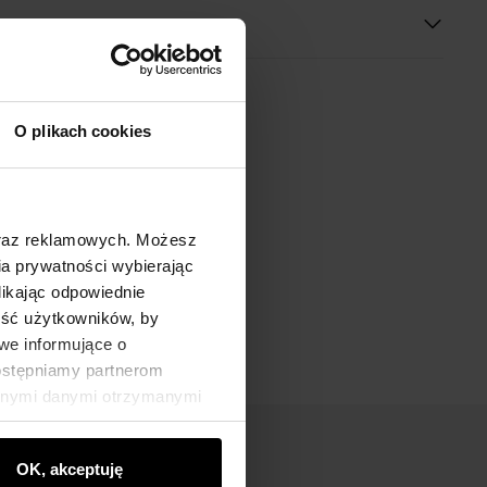
O plikach cookies
oraz reklamowych. Możesz
a prywatności wybierając
likając odpowiednie
ność użytkowników, by
we informujące o
dostępniamy partnerom
innymi danymi otrzymanymi
OK, akceptuję