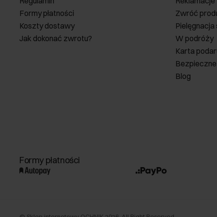
Regulamin
Reklamacje
Formy płatności
Zwróć prod
Koszty dostawy
Pielęgnacja
Jak dokonać zwrotu?
W podróży
Karta poda
Bezpieczne
Blog
Formy płatności
©
Sklep internetowy OCHNIK
2026
. All Right Reserved.