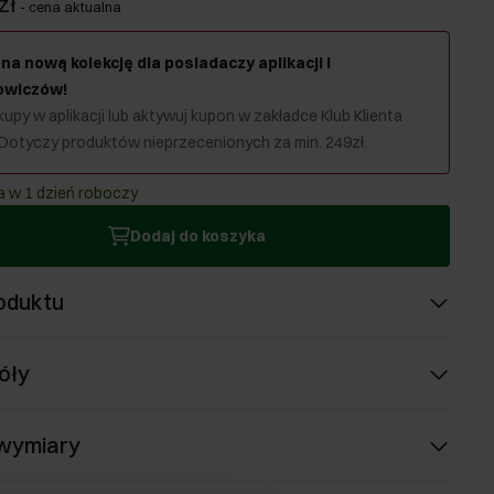
zł
-
cena aktualna
na nową kolekcję dla posiadaczy aplikacji i
owiczów!
upy w aplikacji lub aktywuj kupon w zakładce Klub Klienta
 Dotyczy produktów nieprzecenionych za min. 249zł.
 w 1 dzień roboczy
Dodaj do koszyka
oduktu
óły
 wymiary