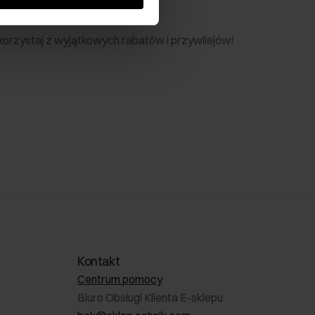
nik
 skorzystaj z wyjątkowych rabatów i przywilejów!
Kontakt
Centrum pomocy
Biuro Obsługi Klienta E-sklepu