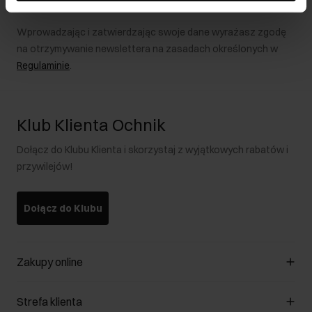
Wprowadzając i zatwierdzając swoje dane wyrażasz zgodę
na otrzymywanie newslettera na zasadach określonych w
Regulaminie
.
Klub Klienta Ochnik
Dołącz do Klubu Klienta i skorzystaj z wyjątkowych rabatów i
przywilejów!
Dołącz do Klubu
Zakupy online
Zarządzaj cookies
Strefa klienta