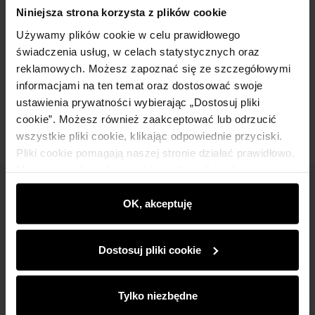
Szczegóły
Niniejsza strona korzysta z plików cookie
Używamy plików cookie w celu prawidłowego
Skład i wymiary
świadczenia usług, w celach statystycznych oraz
reklamowych. Możesz zapoznać się ze szczegółowymi
informacjami na ten temat oraz dostosować swoje
Opinie
ustawienia prywatności wybierając „Dostosuj pliki
cookie”. Możesz również zaakceptować lub odrzucić
wszystkie pliki cookie, klikając odpowiednie przyciski.
Pliki cookie pomagają naszej stronie działać prawidłowo.
Monitorują także aktywność użytkowników, by
wyświetlać im dopasowane do ich preferencji treści,
Newsletter
rekomendacje oraz komunikaty reklamowe informujące o
OK, akceptuję
najnowszych promocjach w e-sklepie. Informacje o tym,
Bądź na bieżąco z nowościami i promocjami!
jak korzystasz z naszej witryny, udostępniamy
Dostosuj pliki cookie
partnerom społecznościowym, reklamowym i
analitycznym. Partnerzy mogą połączyć te informacje z
innymi danymi otrzymanymi od Ciebie lub uzyskanymi
Tylko niezbędne
podczas korzystania z ich usług.
Zapisz się