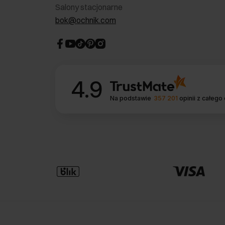
Salony stacjonarne
bok@ochnik.com
4.9
Na podstawie
357 201
opinii
z całego