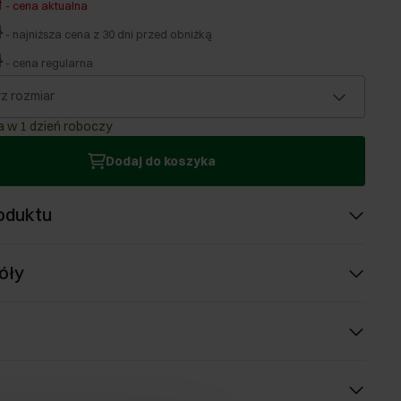
ł
-
cena aktualna
ł
-
najniższa cena z 30 dni przed obniżką
ł
-
cena regularna
z rozmiar
 w 1 dzień roboczy
Dodaj do koszyka
oduktu
óły