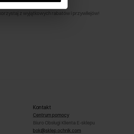
nik
 skorzystaj z wyjątkowych rabatów i przywilejów!
Kontakt
Centrum pomocy
Biuro Obsługi Klienta E-sklepu
bok@sklep.ochnik.com