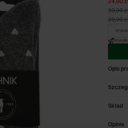
24,90 z
39,90 z
39,90 z
Wybier
Wysyłka
Opis pr
Szczeg
Skład
Opinie