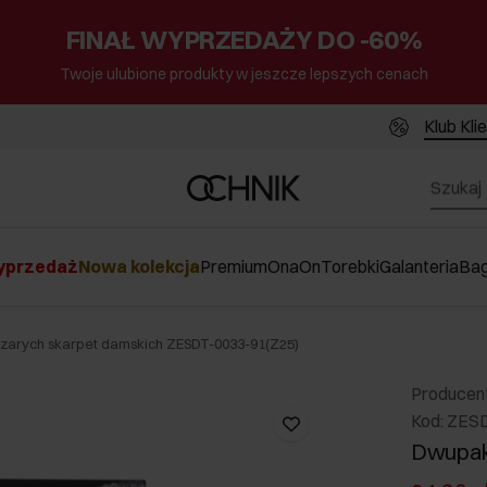
FINAŁ WYPRZEDAŻY DO -60%
Twoje ulubione produkty w jeszcze lepszych cenach
Klub Kli
przedaż
Nowa kolekcja
Premium
Ona
On
Torebki
Galanteria
Ba
zarych skarpet damskich ZESDT-0033-91(Z25)
Producen
Kod: ZES
Dwupak