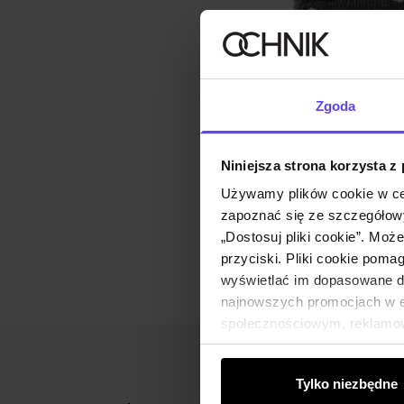
Zgoda
Niniejsza strona korzysta z
Używamy plików cookie w ce
zapoznać się ze szczegółowy
„Dostosuj pliki cookie”. Moż
przyciski. Pliki cookie poma
wyświetlać im dopasowane do
najnowszych promocjach w e-
społecznościowym, reklamow
od Ciebie lub uzyskanymi po
Tylko niezbędne