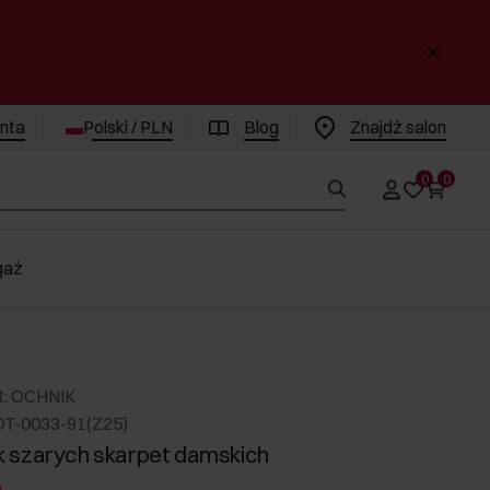
enta
Polski / PLN
Blog
Znajdż salon
0
0
gaż
t: OCHNIK
DT-0033-91(Z25)
 szarych skarpet damskich