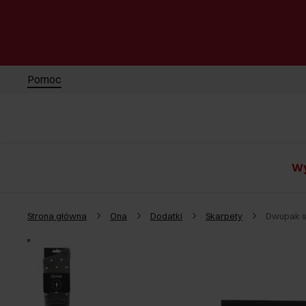
Pomoc
Wy
Strona główna
Ona
Dodatki
Skarpety
Dwupak s