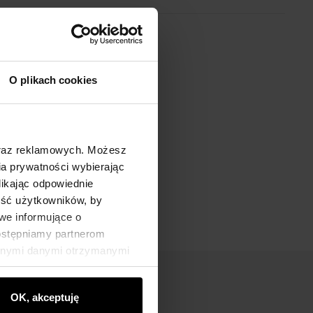
O plikach cookies
oraz reklamowych. Możesz
a prywatności wybierając
likając odpowiednie
ność użytkowników, by
we informujące o
dostępniamy partnerom
innymi danymi otrzymanymi
OK, akceptuję