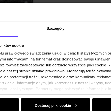
Szczegóły
 plików cookie
lu prawidłowego świadczenia usług, w celach statystycznych 
mi informacjami na ten temat oraz dostosować swoje ustawieni
esz również zaakceptować lub odrzucić wszystkie pliki cookie, k
gają naszej stronie działać prawidłowo. Monitorują także aktyw
 ich preferencji treści, rekomendacje oraz komunikaty reklamo
sklepie. Informacje o tym, jak korzystasz z naszej witryny, u
ym i analitycznym. Partnerzy mogą połączyć te informacje z 
dczas korzystania z ich usług.
Dostosuj pliki cookie