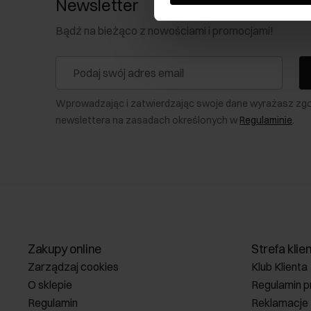
Newsletter
Bądź na bieżąco z nowościami i promocjami!
Wprowadzając i zatwierdzając swoje dane wyrażasz zg
newslettera na zasadach określonych w
Regulaminie
.
Zakupy online
Strefa klie
Zarządzaj cookies
Klub Klienta
O sklepie
Regulamin p
Regulamin
Reklamacje