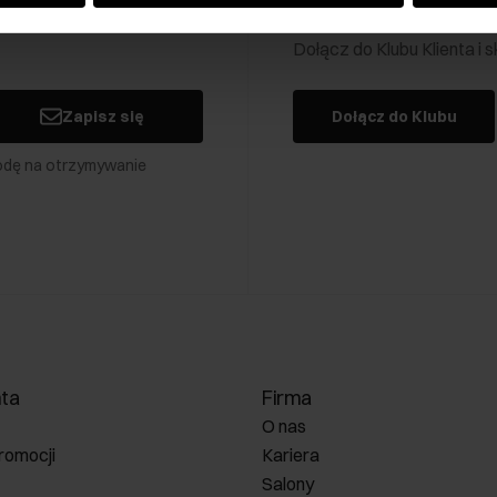
Klub Klienta Och
Dołącz do Klubu Klienta i
Zapisz się
Dołącz do Klubu
odę na otrzymywanie
nta
Firma
O nas
romocji
Kariera
Salony