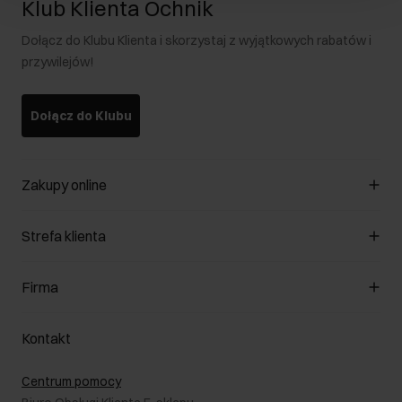
Klub Klienta Ochnik
Dołącz do Klubu Klienta i skorzystaj z wyjątkowych rabatów i
przywilejów!
Dołącz do Klubu
Zakupy online
Zarządzaj cookies
Strefa klienta
O sklepie
Regulamin
Klub Klienta
Firma
Formy płatności
Regulamin promocji
Koszty dostawy
Reklamacje
O nas
Jak dokonać zwrotu?
Kontakt
Zwróć produkty
Kariera
Pielęgnacja skóry
Salony
Centrum pomocy
W podróży
B2B - Sprzedaż dla firm