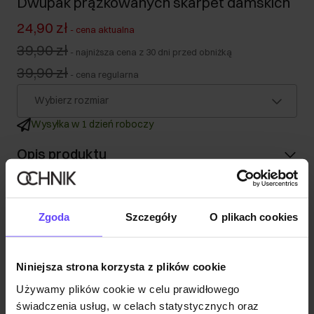
Dwupak prążkowanych skarpet damskich
24,90 zł
-
cena aktualna
39,90 zł
-
najniższa cena z 30 dni przed obniżką
39,90 zł
-
cena regularna
Wybierz rozmiar
Wysyłka w 1 dzień roboczy
Opis produktu
Szczegóły
Zgoda
Szczegóły
O plikach cookies
Skład
Niniejsza strona korzysta z plików cookie
Opinie
Używamy plików cookie w celu prawidłowego
świadczenia usług, w celach statystycznych oraz