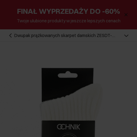
FINAŁ WYPRZEDAŻY DO -60%
Twoje ulubione produkty w jeszcze lepszych cenach
Dwupak prążkowanych skarpet damskich ZESDT-
0034-15(Z25)