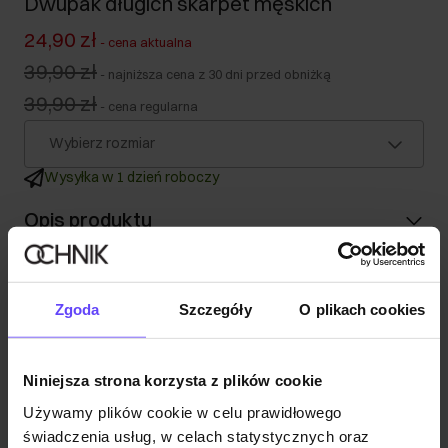
Dwupak długich skarpet męskich
24,90 zł
-
cena aktualna
39,90 zł
-
najniższa cena z 30 dni przed obniżką
39,90 zł
-
cena regularna
Wybierz rozmiar
Wysyłka w 1 dzień roboczy
Opis produktu
Szczegóły
Zgoda
Szczegóły
O plikach cookies
Skład
Niniejsza strona korzysta z plików cookie
Opinie
Używamy plików cookie w celu prawidłowego
świadczenia usług, w celach statystycznych oraz