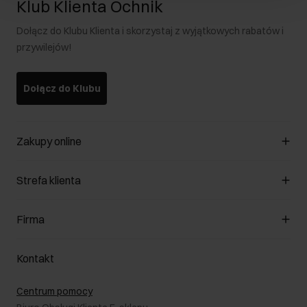
Klub Klienta Ochnik
Dołącz do Klubu Klienta i skorzystaj z wyjątkowych rabatów i
przywilejów!
Dołącz do Klubu
Zakupy online
Zarządzaj cookies
Strefa klienta
O sklepie
Regulamin
Klub Klienta
Firma
Formy płatności
Regulamin promocji
Koszty dostawy
Reklamacje
O nas
Jak dokonać zwrotu?
Kontakt
Zwróć produkty
Kariera
Pielęgnacja skóry
Salony
Centrum pomocy
W podróży
B2B - Sprzedaż dla firm