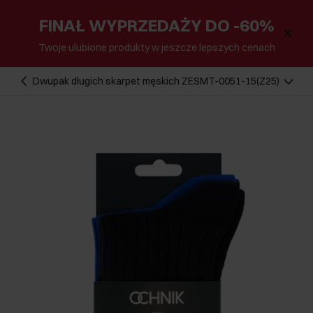
FINAŁ WYPRZEDAŻY DO -60%
Twoje ulubione produkty w jeszcze lepszych cenach
Dwupak długich skarpet męskich ZESMT-0051-15(Z25)