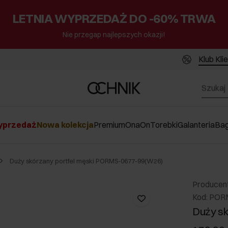
LETNIA WYPRZEDAŻ DO -60% TRWA
Nie przegap najlepszych okazji!
Klub Kli
przedaż
Nowa kolekcja
Premium
Ona
On
Torebki
Galanteria
Ba
Duży skórzany portfel męski PORMS-0677-99(W26)
Producen
Kod: POR
Duży sk