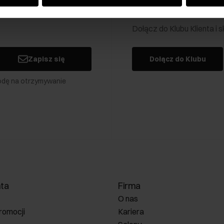
Klub Klienta Och
Dołącz do Klubu Klienta i
Zapisz się
Dołącz do Klubu
odę na otrzymywanie
nta
Firma
O nas
romocji
Kariera