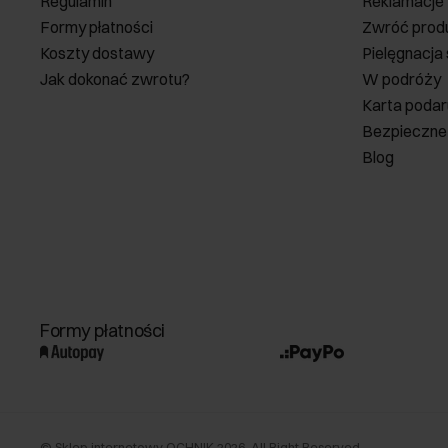
Regulamin
Reklamacje
Formy płatności
Zwróć prod
Koszty dostawy
Pielęgnacja
Jak dokonać zwrotu?
W podróży
Karta poda
Bezpieczne
Blog
Formy płatności
©
Sklep internetowy OCHNIK
2026
. All Right Reserved.