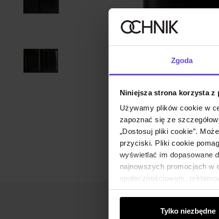
Zgoda
Niniejsza strona korzysta z
Używamy plików cookie w ce
zapoznać się ze szczegółowy
„Dostosuj pliki cookie”. Moż
przyciski. Pliki cookie poma
wyświetlać im dopasowane do
najnowszych promocjach w e-
społecznościowym, reklamow
od Ciebie lub uzyskanymi po
Tylko niezbędne