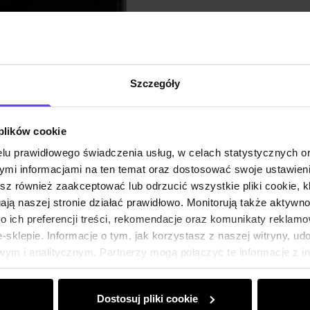
Szczegóły
 plików cookie
lu prawidłowego świadczenia usług, w celach statystycznych 
mi informacjami na ten temat oraz dostosować swoje ustawieni
esz również zaakceptować lub odrzucić wszystkie pliki cookie, k
gają naszej stronie działać prawidłowo. Monitorują także aktyw
 ich preferencji treści, rekomendacje oraz komunikaty reklamo
sklepie. Informacje o tym, jak korzystasz z naszej witryny, u
ym i analitycznym. Partnerzy mogą połączyć te informacje z 
dczas korzystania z ich usług.
Dostosuj pliki cookie