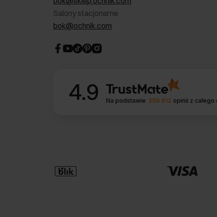
bok@sklep.ochnik.com
Salony stacjonarne
bok@ochnik.com
4.9
Na podstawie
356 612
opinii
z całego