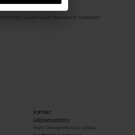
nik
 skorzystaj z wyjątkowych rabatów i przywilejów!
Kontakt
Centrum pomocy
Biuro Obsługi Klienta E-sklepu