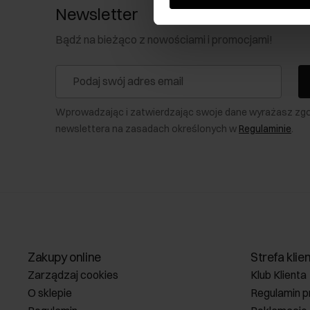
Newsletter
Bądź na bieżąco z nowościami i promocjami!
Wprowadzając i zatwierdzając swoje dane wyrażasz zg
newslettera na zasadach określonych w
Regulaminie
.
Zakupy online
Strefa klie
Zarządzaj cookies
Klub Klienta
O sklepie
Regulamin p