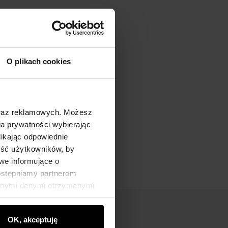
O plikach cookies
oraz reklamowych. Możesz
a prywatności wybierając
likając odpowiednie
ność użytkowników, by
we informujące o
dostępniamy partnerom
innymi danymi otrzymanymi
OK, akceptuję