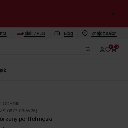
enta
Polski / PLN
Blog
Znajdż salon
0
0
gaż
t: OCHNIK
MS-0677-99(W26)
órzany portfel męski