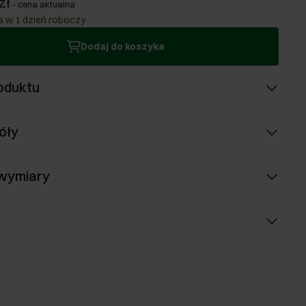
zł
-
cena aktualna
 w 1 dzień roboczy
Dodaj do koszyka
oduktu
óły
 wymiary