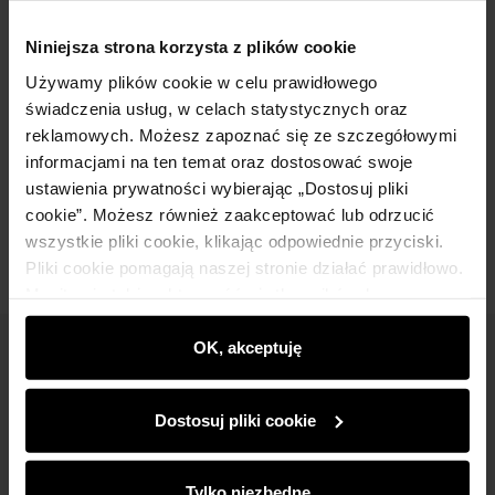
Powiadom o dostępności
Niniejsza strona korzysta z plików cookie
Używamy plików cookie w celu prawidłowego
świadczenia usług, w celach statystycznych oraz
Opis produktu
reklamowych. Możesz zapoznać się ze szczegółowymi
informacjami na ten temat oraz dostosować swoje
ustawienia prywatności wybierając „Dostosuj pliki
Opinie
cookie”. Możesz również zaakceptować lub odrzucić
wszystkie pliki cookie, klikając odpowiednie przyciski.
Pliki cookie pomagają naszej stronie działać prawidłowo.
Monitorują także aktywność użytkowników, by
wyświetlać im dopasowane do ich preferencji treści,
rekomendacje oraz komunikaty reklamowe informujące o
OK, akceptuję
Newsletter
najnowszych promocjach w e-sklepie. Informacje o tym,
jak korzystasz z naszej witryny, udostępniamy
Bądź na bieżąco z nowościami i promocjami!
Dostosuj pliki cookie
partnerom społecznościowym, reklamowym i
analitycznym. Partnerzy mogą połączyć te informacje z
innymi danymi otrzymanymi od Ciebie lub uzyskanymi
Tylko niezbędne