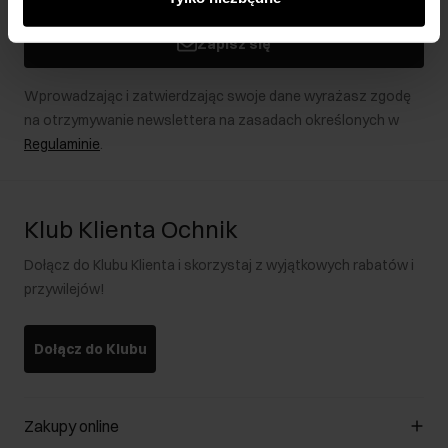
podczas korzystania z ich usług.
Zapisz się
Wprowadzając i zatwierdzając swoje dane wyrażasz zgodę
na otrzymywanie newslettera na zasadach określonych w
Regulaminie
.
Klub Klienta Ochnik
Dołącz do Klubu Klienta i skorzystaj z wyjątkowych rabatów i
przywilejów!
Dołącz do Klubu
Zakupy online