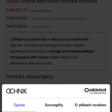
Duża czarna skórzana torebka damska
349,90 zł
-
cena aktualna
399,90 zł
-
najniższa cena z 30 dni przed obniżką
849,90 zł
-
cena regularna
Więcej produktów = więcej oszczędności!
Kup min. 2 produkty z kategorii torebki, walizki i
kosmetyczki podróżne, a
drugi oraz każdy kolejny
otrzymasz 30% taniej
. Rabat naliczy się
automatycznie w koszyku.
Produkt niedostępny
Powiadom mnie o dostępności mailem.
Twój adres email
Zgoda
Szczegóły
O plikach cookies