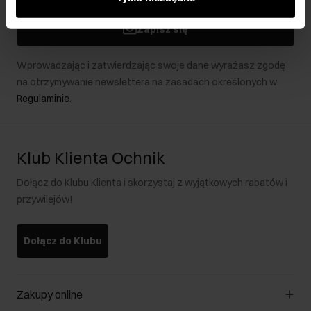
podczas korzystania z ich usług.
Zapisz się
Wprowadzając i zatwierdzając swoje dane wyrażasz zgodę
na otrzymywanie newslettera na zasadach określonych w
Regulaminie
.
Klub Klienta Ochnik
Dołącz do Klubu Klienta i skorzystaj z wyjątkowych rabatów i
przywilejów!
Dołącz do Klubu
Zakupy online