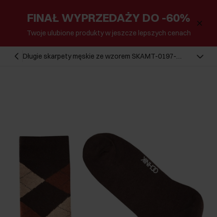
FINAŁ WYPRZEDAŻY DO -60%
Twoje ulubione produkty w jeszcze lepszych cenach
Długie skarpety męskie ze wzorem SKAMT-0197-
1H(Z26)