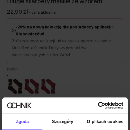
Długie skarpety męskie ze wzorem
22,90 zł
-
cena aktualna
-20% na nową kolekcję dla posiadaczy aplikacji i
Klubowiczów!
Zrób zakupy w aplikacji lub aktywuj kupon w zakładce
Klub Klienta Ochnik. Dotyczy produktów
nieprzecenionych za min. 249zł.
Kolor
:
Wybierz rozmiar
Wysyłka w 1 dzień roboczy
Zgoda
Szczegóły
O plikach cookies
Opis produktu