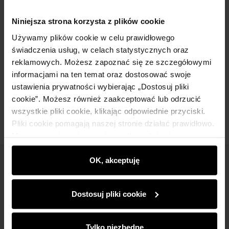
Niniejsza strona korzysta z plików cookie
Szczegóły
Używamy plików cookie w celu prawidłowego
świadczenia usług, w celach statystycznych oraz
Skład
reklamowych. Możesz zapoznać się ze szczegółowymi
informacjami na ten temat oraz dostosować swoje
ustawienia prywatności wybierając „Dostosuj pliki
Opinie
cookie”. Możesz również zaakceptować lub odrzucić
wszystkie pliki cookie, klikając odpowiednie przyciski.
Pliki cookie pomagają naszej stronie działać prawidłowo.
Monitorują także aktywność użytkowników, by
wyświetlać im dopasowane do ich preferencji treści,
rekomendacje oraz komunikaty reklamowe informujące o
OK, akceptuję
Newsletter
najnowszych promocjach w e-sklepie. Informacje o tym,
jak korzystasz z naszej witryny, udostępniamy
Bądź na bieżąco z nowościami i promocjami!
Dostosuj pliki cookie
partnerom społecznościowym, reklamowym i
analitycznym. Partnerzy mogą połączyć te informacje z
innymi danymi otrzymanymi od Ciebie lub uzyskanymi
Tylko niezbędne