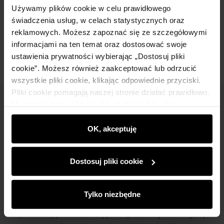
Skład
Używamy plików cookie w celu prawidłowego
świadczenia usług, w celach statystycznych oraz
reklamowych. Możesz zapoznać się ze szczegółowymi
Opinie
informacjami na ten temat oraz dostosować swoje
ustawienia prywatności wybierając „Dostosuj pliki
cookie”. Możesz również zaakceptować lub odrzucić
wszystkie pliki cookie, klikając odpowiednie przyciski.
Pliki cookie pomagają naszej stronie działać prawidłowo.
Monitorują także aktywność użytkowników, by
Newsletter
wyświetlać im dopasowane do ich preferencji treści,
Bądź na bieżąco z nowościami i promocjami!
rekomendacje oraz komunikaty reklamowe informujące o
OK, akceptuję
najnowszych promocjach w e-sklepie. Informacje o tym,
jak korzystasz z naszej witryny, udostępniamy
Dostosuj pliki cookie
partnerom społecznościowym, reklamowym i
analitycznym. Partnerzy mogą połączyć te informacje z
innymi danymi otrzymanymi od Ciebie lub uzyskanymi
Zapisz się
Tylko niezbędne
podczas korzystania z ich usług.
Wprowadzając i zatwierdzając swoje dane wyrażasz zgodę