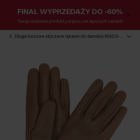
FINAŁ WYPRZEDAŻY DO -60%
Twoje ulubione produkty w jeszcze lepszych cenach
Długie beżowe skórzane rękawiczki damskie REKDS-
0082A-81(Z25)