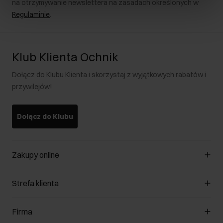
na otrzymywanie newslettera na zasadach określonych w
Regulaminie
.
Klub Klienta Ochnik
Dołącz do Klubu Klienta i skorzystaj z wyjątkowych rabatów i
przywilejów!
Dołącz do Klubu
Zakupy online
Zarządzaj cookies
Strefa klienta
O sklepie
Regulamin
Klub Klienta
Firma
Formy płatności
Regulamin promocji