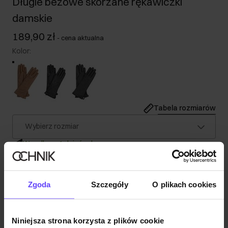
Długie beżowe skórzane rękawiczki
damskie
189,90 zł
-
cena aktualna
Kolor
:
Tabela rozmiarów
Wybierz rozmiar
Wysyłka w 1 dzień roboczy
Opis produktu
Zgoda
Szczegóły
O plikach cookies
Szczegóły
Niniejsza strona korzysta z plików cookie