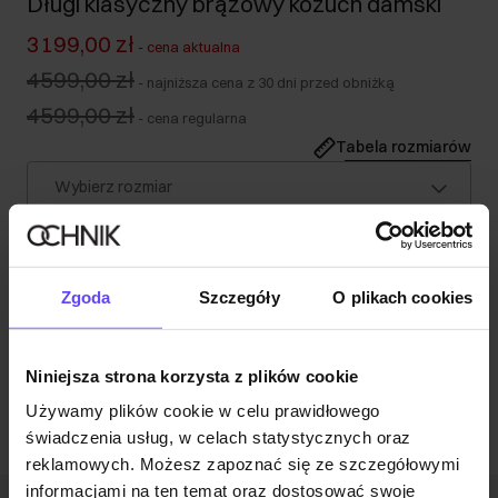
Długi klasyczny brązowy kożuch damski
3199,00 zł
-
cena aktualna
4599,00 zł
-
najniższa cena z 30 dni przed obniżką
4599,00 zł
-
cena regularna
Tabela rozmiarów
Wybierz rozmiar
Nasza modelka ma 178 cm wzrostu i nosi rozmiar S.
Wysyłka w 1 dzień roboczy
Opis produktu
Zgoda
Szczegóły
O plikach cookies
Opinie
Niniejsza strona korzysta z plików cookie
Używamy plików cookie w celu prawidłowego
świadczenia usług, w celach statystycznych oraz
reklamowych. Możesz zapoznać się ze szczegółowymi
informacjami na ten temat oraz dostosować swoje