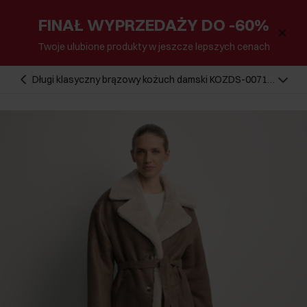
FINAŁ WYPRZEDAŻY DO -60%
Twoje ulubione produkty w jeszcze lepszych cenach
Długi klasyczny brązowy kożuch damski KOZDS-0071-
3091(Z25)