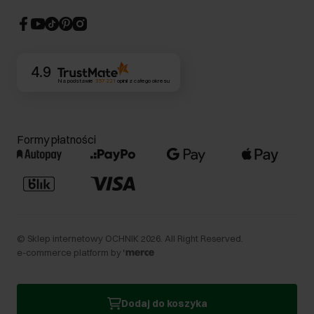
Strategia podatkowa
CSR
Kontakt
4.9
Na podstawie
357 221
opinii
z całego okresu
Formy płatności
©
Sklep internetowy OCHNIK
2026
. All Right Reserved.
e-commerce platform by
Dodaj do koszyka