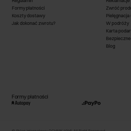
Regulamin
Reklamacje
Formy płatności
Zwróć prod
Koszty dostawy
Pielęgnacja
Jak dokonać zwrotu?
W podróży
Karta poda
Bezpieczne
Blog
Formy płatności
©
Sklep internetowy OCHNIK
2026
. All Right Reserved.