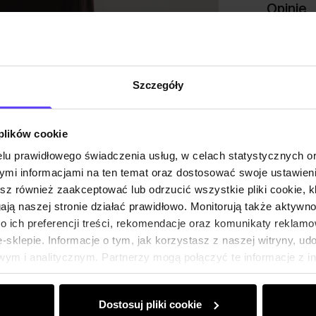
Opinie
Szczegóły
 plików cookie
lu prawidłowego świadczenia usług, w celach statystycznych 
mi informacjami na ten temat oraz dostosować swoje ustawieni
esz również zaakceptować lub odrzucić wszystkie pliki cookie, k
gają naszej stronie działać prawidłowo. Monitorują także aktyw
 ich preferencji treści, rekomendacje oraz komunikaty reklamo
sklepie. Informacje o tym, jak korzystasz z naszej witryny, u
ym i analitycznym. Partnerzy mogą połączyć te informacje z 
dczas korzystania z ich usług.
Dostosuj pliki cookie