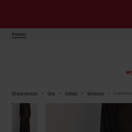
Pomoc
Wy
Strona główna
Ona
Odzież
Spódnice
Czekolado