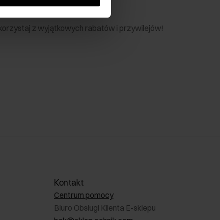
nik
 skorzystaj z wyjątkowych rabatów i przywilejów!
Kontakt
Centrum pomocy
Biuro Obsługi Klienta E-sklepu