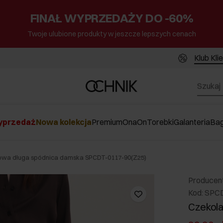
FINAŁ WYPRZEDAŻY DO -60%
Twoje ulubione produkty w jeszcze lepszych cenach
Klub Kli
przedaż
Nowa kolekcja
Premium
Ona
On
Torebki
Galanteria
Ba
wa długa spódnica damska SPCDT-0117-90(Z25)
Producen
Kod: SPC
Czekol