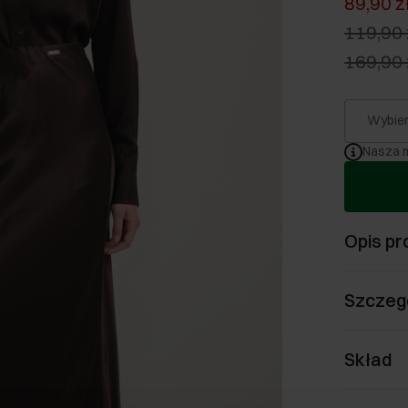
89,90 z
119,90 
169,90 
Wybier
Nasza m
Opis pr
Szczeg
Skład