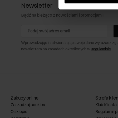
Newsletter
Bądź na bieżąco z nowościami i promocjami!
Wprowadzając i zatwierdzając swoje dane wyrażasz zg
newslettera na zasadach określonych w
Regulaminie
.
Zakupy online
Strefa klie
Zarządzaj cookies
Klub Klienta
O sklepie
Regulamin p