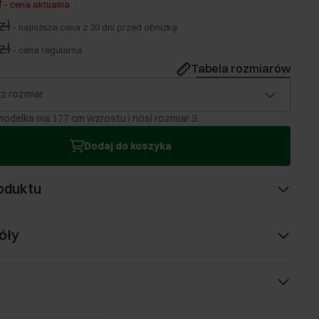
ł
-
cena aktualna
zł
-
najniższa cena z 30 dni przed obniżką
zł
-
cena regularna
Tabela rozmiarów
z rozmiar
odelka ma 177 cm wzrostu i nosi rozmiar S.
Dodaj do koszyka
oduktu
óły