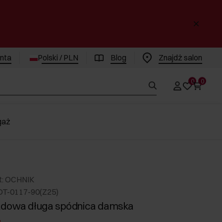
enta
Polski / PLN
Blog
Znajdż salon
0
0
gaż
t: OCHNIK
DT-0117-90(Z25)
adowa długa spódnica damska