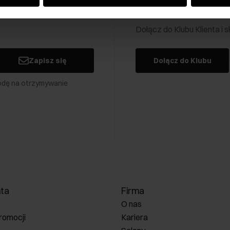
Klub Klienta Och
Dołącz do Klubu Klienta i
Zapisz się
Dołącz do Klubu
odę na otrzymywanie
nta
Firma
O nas
romocji
Kariera