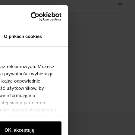
O plikach cookies
oraz reklamowych. Możesz
a prywatności wybierając
likając odpowiednie
ność użytkowników, by
we informujące o
dostępniamy partnerom
innymi danymi otrzymanymi
OK, akceptuję