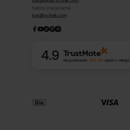
bok@sklep.ochnik.com
Salony stacjonarne
bok@ochnik.com
4.9
Na podstawie
356 780
opinii
z całego