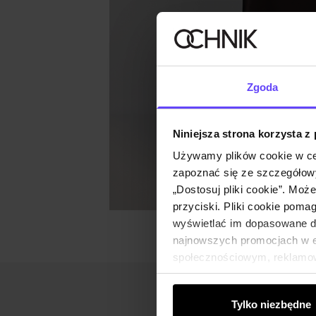
Zgoda
Niniejsza strona korzysta z
Używamy plików cookie w ce
zapoznać się ze szczegółowy
„Dostosuj pliki cookie”. Moż
przyciski. Pliki cookie poma
wyświetlać im dopasowane do
najnowszych promocjach w e-
społecznościowym, reklamow
od Ciebie lub uzyskanymi po
Tylko niezbędne