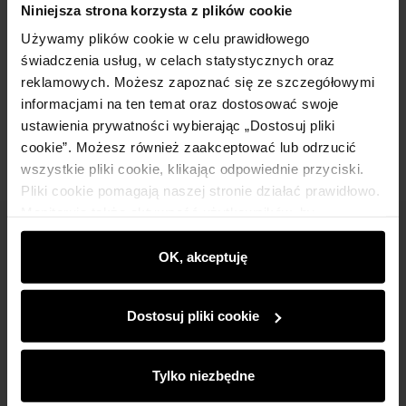
Niniejsza strona korzysta z plików cookie
Używamy plików cookie w celu prawidłowego
Skład
świadczenia usług, w celach statystycznych oraz
reklamowych. Możesz zapoznać się ze szczegółowymi
informacjami na ten temat oraz dostosować swoje
Opinie
ustawienia prywatności wybierając „Dostosuj pliki
cookie”. Możesz również zaakceptować lub odrzucić
wszystkie pliki cookie, klikając odpowiednie przyciski.
Pliki cookie pomagają naszej stronie działać prawidłowo.
Monitorują także aktywność użytkowników, by
wyświetlać im dopasowane do ich preferencji treści,
Newsletter
rekomendacje oraz komunikaty reklamowe informujące o
OK, akceptuję
Bądź na bieżąco z nowościami i promocjami!
najnowszych promocjach w e-sklepie. Informacje o tym,
jak korzystasz z naszej witryny, udostępniamy
Dostosuj pliki cookie
partnerom społecznościowym, reklamowym i
analitycznym. Partnerzy mogą połączyć te informacje z
innymi danymi otrzymanymi od Ciebie lub uzyskanymi
Tylko niezbędne
podczas korzystania z ich usług.
Zapisz się