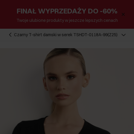
FINAŁ WYPRZEDAŻY DO -60%
Twoje ulubione produkty w jeszcze lepszych cenach
Czarny T-shirt damski w serek TSHDT-0118A-99(Z25)