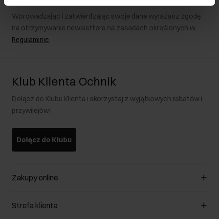
Wprowadzając i zatwierdzając swoje dane wyrażasz zgodę
na otrzymywanie newslettera na zasadach określonych w
Regulaminie
.
Klub Klienta Ochnik
Dołącz do Klubu Klienta i skorzystaj z wyjątkowych rabatów i
przywilejów!
Dołącz do Klubu
Zakupy online
Zarządzaj cookies
Strefa klienta
O sklepie