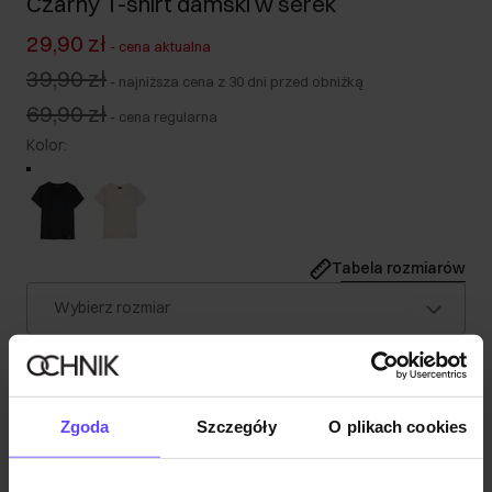
Czarny T-shirt damski w serek
29,90 zł
-
cena aktualna
39,90 zł
-
najniższa cena z 30 dni przed obniżką
69,90 zł
-
cena regularna
Kolor
:
Tabela rozmiarów
Wybierz rozmiar
Nasza modelka ma 176 cm wzrostu i nosi rozmiar S.
Wysyłka w 1 dzień roboczy
Opis produktu
Zgoda
Szczegóły
O plikach cookies
Szczegóły