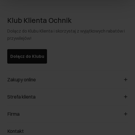
Klub Klienta Ochnik
Dołącz do Klubu Klienta i skorzystaj z wyjątkowych rabatów i
przywilejów!
Dołącz do Klubu
Zakupy online
Zarządzaj cookies
Strefa klienta
O sklepie
Regulamin
Klub Klienta
Firma
Formy płatności
Regulamin promocji
Koszty dostawy
Reklamacje
O nas
Jak dokonać zwrotu?
Kontakt
Zwróć produkty