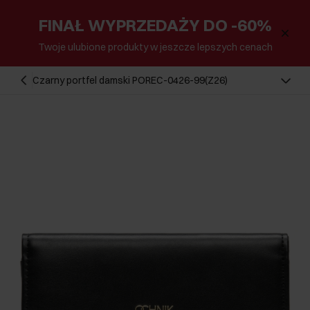
FINAŁ WYPRZEDAŻY DO -60%
Twoje ulubione produkty w jeszcze lepszych cenach
Czarny portfel damski POREC-0426-99(Z26)