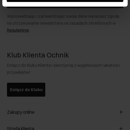
Zapisz się
Wprowadzając i zatwierdzając swoje dane wyrażasz zgodę
na otrzymywanie newslettera na zasadach określonych w
Regulaminie
.
Klub Klienta Ochnik
Dołącz do Klubu Klienta i skorzystaj z wyjątkowych rabatów i
przywilejów!
Dołącz do Klubu
Zakupy online
Zarządzaj cookies
Strefa klienta