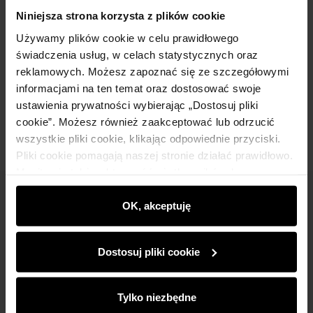
Szczegóły
Niniejsza strona korzysta z plików cookie
Używamy plików cookie w celu prawidłowego
Skład i wymiary
świadczenia usług, w celach statystycznych oraz
reklamowych. Możesz zapoznać się ze szczegółowymi
informacjami na ten temat oraz dostosować swoje
Opinie
ustawienia prywatności wybierając „Dostosuj pliki
cookie”. Możesz również zaakceptować lub odrzucić
wszystkie pliki cookie, klikając odpowiednie przyciski.
Pliki cookie pomagają naszej stronie działać prawidłowo.
Monitorują także aktywność użytkowników, by
wyświetlać im dopasowane do ich preferencji treści,
Newsletter
rekomendacje oraz komunikaty reklamowe informujące o
OK, akceptuję
najnowszych promocjach w e-sklepie. Informacje o tym,
Bądź na bieżąco z nowościami i promocjami!
jak korzystasz z naszej witryny, udostępniamy
Dostosuj pliki cookie
partnerom społecznościowym, reklamowym i
analitycznym. Partnerzy mogą połączyć te informacje z
innymi danymi otrzymanymi od Ciebie lub uzyskanymi
Tylko niezbędne
podczas korzystania z ich usług.