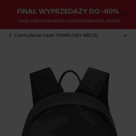
FINAŁ WYPRZEDAŻY DO -60%
Twoje ulubione produkty w jeszcze lepszych cenach
Czarny plecak męski TORMN-0383-99(Z25)