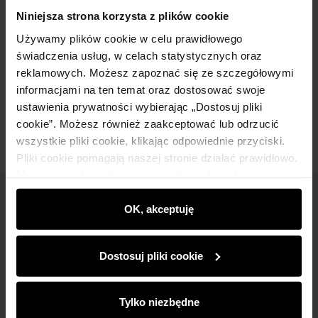
Szczegóły
Niniejsza strona korzysta z plików cookie
Używamy plików cookie w celu prawidłowego
Skład i wymiary
świadczenia usług, w celach statystycznych oraz
reklamowych. Możesz zapoznać się ze szczegółowymi
informacjami na ten temat oraz dostosować swoje
Opinie
ustawienia prywatności wybierając „Dostosuj pliki
cookie”. Możesz również zaakceptować lub odrzucić
wszystkie pliki cookie, klikając odpowiednie przyciski.
Pliki cookie pomagają naszej stronie działać prawidłowo.
Monitorują także aktywność użytkowników, by
wyświetlać im dopasowane do ich preferencji treści,
Newsletter
rekomendacje oraz komunikaty reklamowe informujące o
OK, akceptuję
najnowszych promocjach w e-sklepie. Informacje o tym,
Bądź na bieżąco z nowościami i promocjami!
jak korzystasz z naszej witryny, udostępniamy
Dostosuj pliki cookie
partnerom społecznościowym, reklamowym i
analitycznym. Partnerzy mogą połączyć te informacje z
innymi danymi otrzymanymi od Ciebie lub uzyskanymi
Tylko niezbędne
podczas korzystania z ich usług.