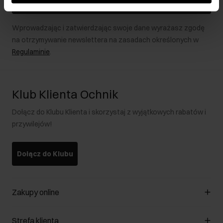
Zapisz się
Wprowadzając i zatwierdzając swoje dane wyrażasz zgodę
na otrzymywanie newslettera na zasadach określonych w
Regulaminie
.
Klub Klienta Ochnik
Dołącz do Klubu Klienta i skorzystaj z wyjątkowych rabatów i
przywilejów!
Dołącz do Klubu
Zakupy online
Zarządzaj cookies
Strefa klienta