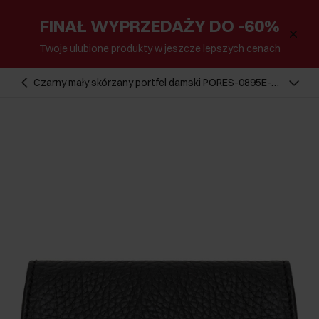
FINAŁ WYPRZEDAŻY DO -60%
Twoje ulubione produkty w jeszcze lepszych cenach
Czarny mały skórzany portfel damski PORES-0895E-
99(Z24)