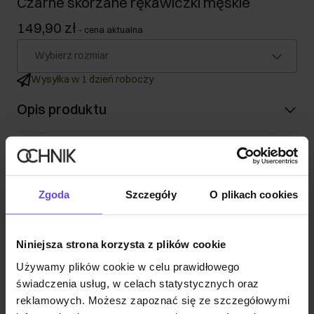
Czarne skórzane rękawiczki męskie
149,90 zł
-
cena aktualna
Wybierz rozmiar
Wysyłka w 1 dzień roboczy
Opis produktu
Szczegóły
Zgoda
Szczegóły
O plikach cookies
Skład
Opinie
Niniejsza strona korzysta z plików cookie
Używamy plików cookie w celu prawidłowego
świadczenia usług, w celach statystycznych oraz
reklamowych. Możesz zapoznać się ze szczegółowymi