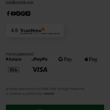
Dla akcjonariuszy
bok@ochnik.com
Strategia podatkowa
CSR
Kontakt
4.9
Na podstawie
356 838
opinii
z całego okresu
Formy płatności
©
Sklep internetowy OCHNIK
2026
. All Right Reserved.
e-commerce platform by