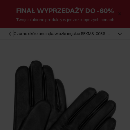
FINAŁ WYPRZEDAŻY DO -60%
Twoje ulubione produkty w jeszcze lepszych cenach
Czarne skórzane rękawiczki męskie REKMS-0086-
99(Z25)