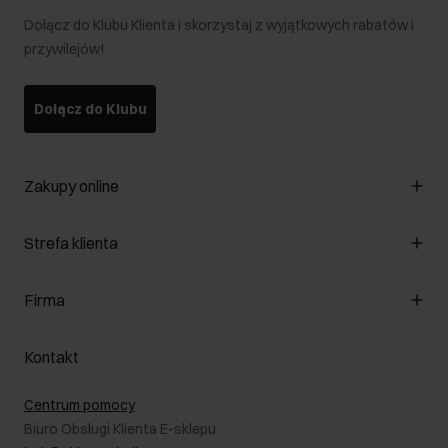
Dołącz do Klubu Klienta i skorzystaj z wyjątkowych rabatów i
przywilejów!
Dołącz do Klubu
Zakupy online
Zarządzaj cookies
Strefa klienta
O sklepie
Regulamin
Klub Klienta
Firma
Formy płatności
Regulamin promocji
Koszty dostawy
Reklamacje
O nas
Jak dokonać zwrotu?
Kontakt
Zwróć produkty
Kariera
Pielęgnacja skóry
Salony
Centrum pomocy
W podróży
B2B - Sprzedaż dla firm
Biuro Obsługi Klienta E-sklepu
Karta podarunkowa
RODO- Polityka prywatności