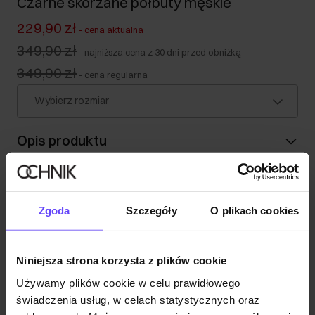
Czarne skórzane półbuty męskie
229,90 zł
-
cena aktualna
349,90 zł
-
najniższa cena z 30 dni przed obniżką
349,90 zł
-
cena regularna
Wybierz rozmiar
Opis produktu
Szczegóły
Zgoda
Szczegóły
O plikach cookies
Skład
Niniejsza strona korzysta z plików cookie
Opinie
Używamy plików cookie w celu prawidłowego
świadczenia usług, w celach statystycznych oraz