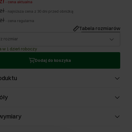
zł
-
cena aktualna
zł
-
najniższa cena z 30 dni przed obniżką
zł
-
cena regularna
Tabela rozmiarów
z rozmiar
 w 1 dzień roboczy
Dodaj do koszyka
oduktu
óły
 wymiary