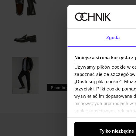
Zgoda
Niniejsza strona korzysta z
Używamy plików cookie w ce
zapoznać się ze szczegółowy
„Dostosuj pliki cookie”. Moż
Premium
przyciski. Pliki cookie poma
wyświetlać im dopasowane do
najnowszych promocjach w e-
społecznościowym, reklamow
od Ciebie lub uzyskanymi po
Tylko niezbędne