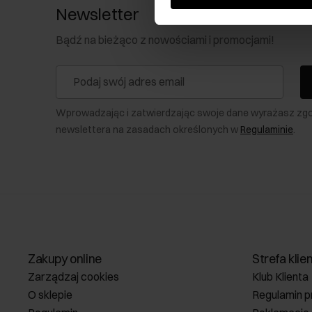
Newsletter
Bądź na bieżąco z nowościami i promocjami!
Wprowadzając i zatwierdzając swoje dane wyrażasz zg
newslettera na zasadach określonych w
Regulaminie
.
Zakupy online
Strefa klie
Zarządzaj cookies
Klub Klienta
O sklepie
Regulamin p