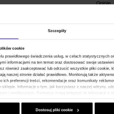
Opinie
Szczegóły
 plików cookie
lu prawidłowego świadczenia usług, w celach statystycznych 
mi informacjami na ten temat oraz dostosować swoje ustawieni
esz również zaakceptować lub odrzucić wszystkie pliki cookie, k
gają naszej stronie działać prawidłowo. Monitorują także aktyw
 ich preferencji treści, rekomendacje oraz komunikaty reklamo
sklepie. Informacje o tym, jak korzystasz z naszej witryny, u
ym i analitycznym. Partnerzy mogą połączyć te informacje z 
dczas korzystania z ich usług.
Dostosuj pliki cookie