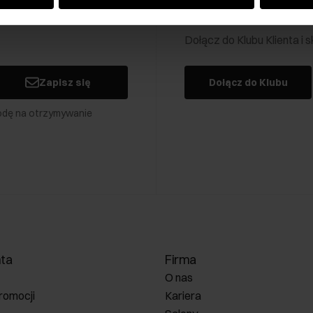
Klub Klienta Och
Dołącz do Klubu Klienta i
Zapisz się
Dołącz do Klubu
odę na otrzymywanie
nta
Firma
O nas
romocji
Kariera