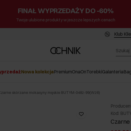
FINAŁ WYPRZEDAŻY DO -60%
Twoje ulubione produkty w jeszcze lepszych cenach
Klub Kli
przedaż
Nowa kolekcja
Premium
Ona
On
Torebki
Galanteria
Ba
Czarne skórzane mokasyny męskie BUTYM-0482-99(W26)
Producen
Kod: BUT
Czarne