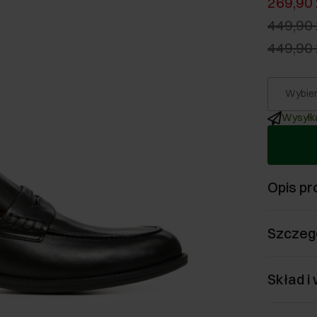
269,90 
449,90 
449,90 
Wybier
Wysyłka
Opis pr
Szczeg
Skład i