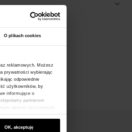
O plikach cookies
oraz reklamowych. Możesz
a prywatności wybierając
likając odpowiednie
ność użytkowników, by
we informujące o
dostępniamy partnerom
innymi danymi otrzymanymi
OK, akceptuję