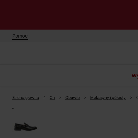
Pomoc
Wy
Strona główna
On
Obuwie
Mokasyny i półbuty