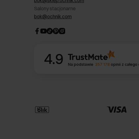
bok@sklep.ochnik.com
Salony stacjonarne
bok@ochnik.com
4.9
Na podstawie
357 178
opinii
z całego