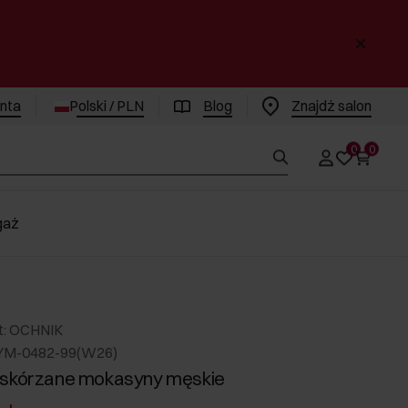
enta
Polski / PLN
Blog
Znajdż salon
0
0
gaż
t: OCHNIK
YM-0482-99(W26)
 skórzane mokasyny męskie