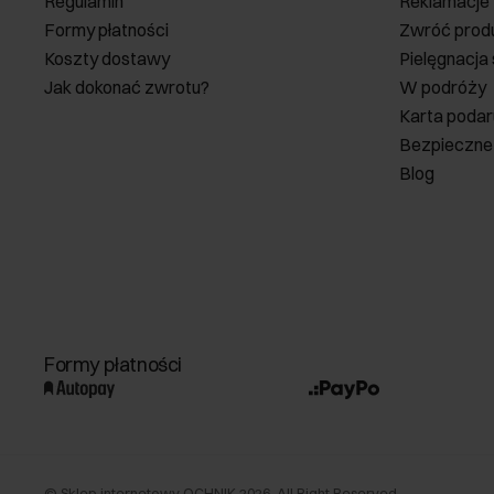
Regulamin
Reklamacje
Formy płatności
Zwróć prod
Koszty dostawy
Pielęgnacja
Jak dokonać zwrotu?
W podróży
Karta poda
Bezpieczne
Blog
Formy płatności
©
Sklep internetowy OCHNIK
2026
. All Right Reserved.