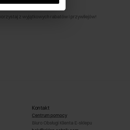
nik
 skorzystaj z wyjątkowych rabatów i przywilejów!
Kontakt
Centrum pomocy
Biuro Obsługi Klienta E-sklepu